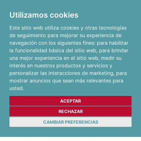
Utilizamos cookies
Este sitio web utiliza cookies y otras tecnologías
de seguimiento para mejorar su experiencia de
navegación con los siguientes fines:
para habilitar
la funcionalidad básica del sitio web
,
para brindar
una mejor experiencia en el sitio web
,
medir su
interés en nuestros productos y servicios y
personalizar las interacciones de marketing
,
para
mostrar anuncios que sean más relevantes para
usted
.
ACEPTAR
RECHAZAR
CAMBIAR PREFERENCIAS