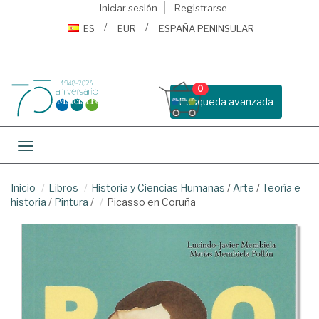
Iniciar sesión
Registrarse
ES
EUR
ESPAÑA PENINSULAR
0
Busqueda avanzada
Toggle navigation
Inicio
Libros
Historia y Ciencias Humanas
/
Arte
/
Teoría e
historia
/
Pintura
/
Picasso en Coruña