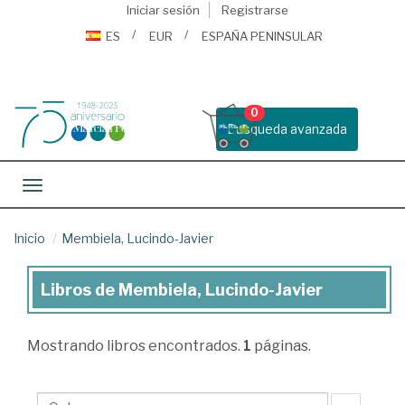
Iniciar sesión
Registrarse
ES
EUR
ESPAÑA PENINSULAR
0
Busqueda avanzada
Toggle navigation
Inicio
Membiela, Lucindo-Javier
Libros de Membiela, Lucindo-Javier
Libros
de
Mostrando
libros encontrados.
1
páginas.
Membiela,
Lucindo-