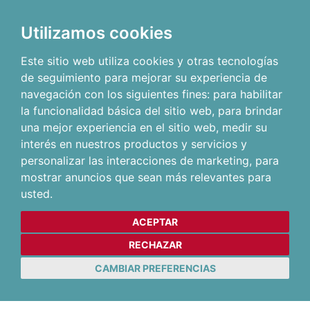
Utilizamos cookies
Este sitio web utiliza cookies y otras tecnologías
de seguimiento para mejorar su experiencia de
navegación con los siguientes fines:
para habilitar
la funcionalidad básica del sitio web
,
para brindar
una mejor experiencia en el sitio web
,
medir su
interés en nuestros productos y servicios y
personalizar las interacciones de marketing
,
para
mostrar anuncios que sean más relevantes para
usted
.
ACEPTAR
RECHAZAR
CAMBIAR PREFERENCIAS