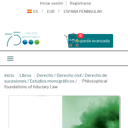
Iniciar sesión
Registrarse
ES
EUR
ESPAÑA PENINSULAR
0
Busqueda avanzada
Toggle navigation
Inicio
Libros
Derecho
/
Derecho civil
/
Derecho de
sucesiones
/
Estudios monográficos
/
Philosophical
foundations of fiduciary Law