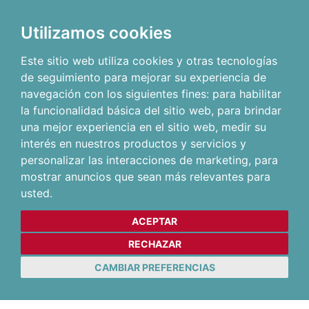
Utilizamos cookies
Este sitio web utiliza cookies y otras tecnologías
de seguimiento para mejorar su experiencia de
navegación con los siguientes fines:
para habilitar
la funcionalidad básica del sitio web
,
para brindar
una mejor experiencia en el sitio web
,
medir su
interés en nuestros productos y servicios y
personalizar las interacciones de marketing
,
para
mostrar anuncios que sean más relevantes para
usted
.
ACEPTAR
RECHAZAR
CAMBIAR PREFERENCIAS