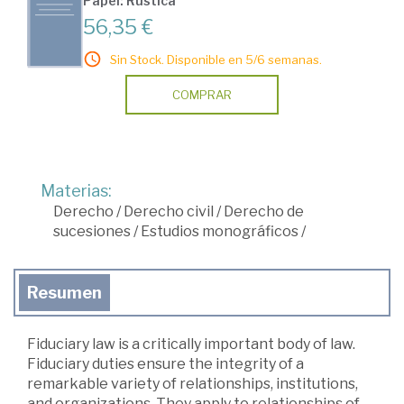
Papel: Rústica
56,35 €
Sin Stock. Disponible en 5/6 semanas.
COMPRAR
Materias:
Derecho
/
Derecho civil
/
Derecho de
sucesiones
/
Estudios monográficos
/
Resumen
Fiduciary law is a critically important body of law.
Fiduciary duties ensure the integrity of a
remarkable variety of relationships, institutions,
and organizations. They apply to relationships of