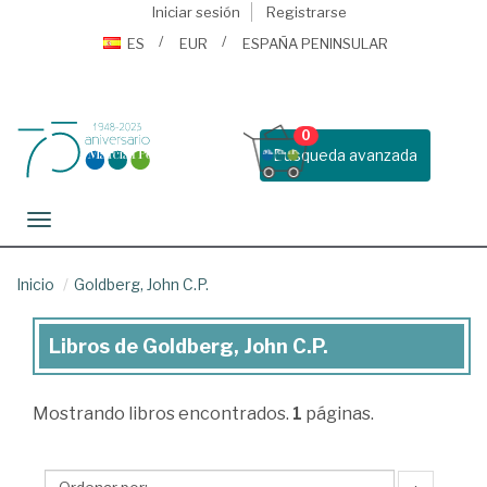
Iniciar sesión
Registrarse
ES
EUR
ESPAÑA PENINSULAR
0
Busqueda avanzada
Toggle navigation
Inicio
Goldberg, John C.P.
Libros de Goldberg, John C.P.
Libros
de
Mostrando
libros encontrados.
1
páginas.
Goldberg,
John