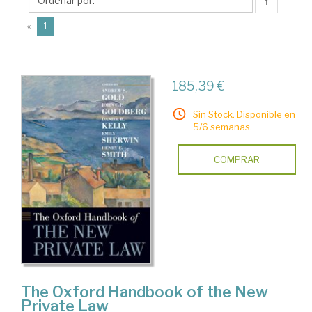
C.P.
↑
(current)
«
1
185,39 €
Sin Stock. Disponible en
5/6 semanas.
COMPRAR
The Oxford Handbook of the New
Private Law