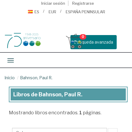
Iniciar sesión
Registrarse
ES
EUR
ESPAÑA PENINSULAR
0
Busqueda avanzada
Toggle navigation
Inicio
Bahnson, Paul R.
Libros de Bahnson, Paul R.
Libros
de
Mostrando
libros encontrados.
1
páginas.
Bahnson,
Paul