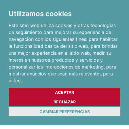
Utilizamos cookies
Este sitio web utiliza cookies y otras tecnologías
de seguimiento para mejorar su experiencia de
navegación con los siguientes fines:
para habilitar
la funcionalidad básica del sitio web
,
para brindar
una mejor experiencia en el sitio web
,
medir su
interés en nuestros productos y servicios y
personalizar las interacciones de marketing
,
para
mostrar anuncios que sean más relevantes para
usted
.
ACEPTAR
RECHAZAR
CAMBIAR PREFERENCIAS