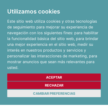
Utilizamos cookies
Este sitio web utiliza cookies y otras tecnologías
de seguimiento para mejorar su experiencia de
navegación con los siguientes fines:
para habilitar
la funcionalidad básica del sitio web
,
para brindar
una mejor experiencia en el sitio web
,
medir su
interés en nuestros productos y servicios y
personalizar las interacciones de marketing
,
para
mostrar anuncios que sean más relevantes para
usted
.
ACEPTAR
RECHAZAR
CAMBIAR PREFERENCIAS