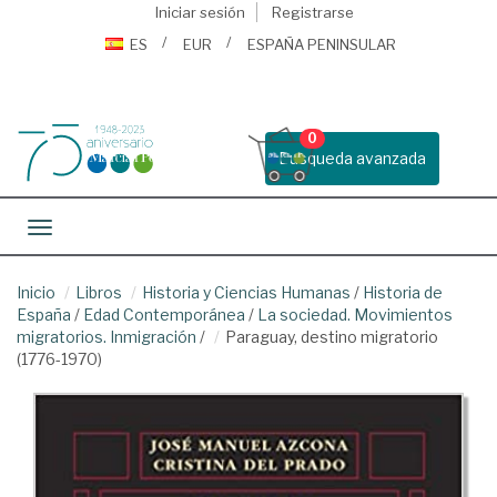
Iniciar sesión
Registrarse
ES
EUR
ESPAÑA PENINSULAR
0
Busqueda avanzada
Toggle navigation
Inicio
Libros
Historia y Ciencias Humanas
/
Historia de
España
/
Edad Contemporánea
/
La sociedad. Movimientos
migratorios. Inmigración
/
Paraguay, destino migratorio
(1776-1970)