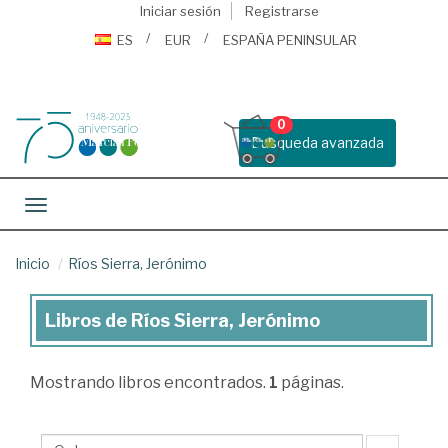
Iniciar sesión
Registrarse
ES
EUR
ESPAÑA PENINSULAR
0
Busqueda avanzada
Toggle navigation
Inicio
Ríos Sierra, Jerónimo
Libros de Ríos Sierra, Jerónimo
Libros
de
Mostrando
libros encontrados.
1
páginas.
Ríos
Sierra,