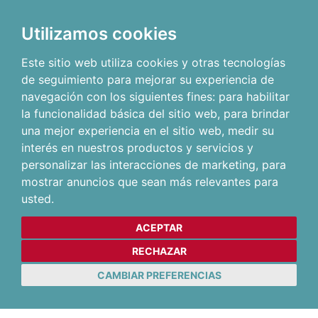
Utilizamos cookies
Este sitio web utiliza cookies y otras tecnologías
de seguimiento para mejorar su experiencia de
navegación con los siguientes fines:
para habilitar
la funcionalidad básica del sitio web
,
para brindar
una mejor experiencia en el sitio web
,
medir su
interés en nuestros productos y servicios y
personalizar las interacciones de marketing
,
para
mostrar anuncios que sean más relevantes para
usted
.
ACEPTAR
RECHAZAR
CAMBIAR PREFERENCIAS