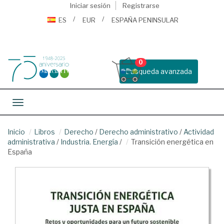
Iniciar sesión
Registrarse
ES
EUR
ESPAÑA PENINSULAR
0
Busqueda avanzada
Toggle navigation
Inicio
Libros
Derecho
/
Derecho administrativo
/
Actividad
administrativa
/
Industria. Energía
/
Transición energética en
España