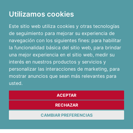
Utilizamos cookies
Este sitio web utiliza cookies y otras tecnologías
de seguimiento para mejorar su experiencia de
navegación con los siguientes fines:
para habilitar
la funcionalidad básica del sitio web
,
para brindar
una mejor experiencia en el sitio web
,
medir su
interés en nuestros productos y servicios y
personalizar las interacciones de marketing
,
para
mostrar anuncios que sean más relevantes para
usted
.
ACEPTAR
RECHAZAR
CAMBIAR PREFERENCIAS