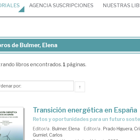
ORIALES
AGENCIA
SUSCRIPCIONES
NUESTRAS
LI
bros de Bulmer, Elena
ros
trando
libros encontrados.
1
páginas.
mer,
ena
↑
Transición energética en España
retos y oportunidades para un futuro soste
Editor/a .
Bulmer, Elena
Editor/a .
Prado Higuera, Cri
Gumiel, Carlos