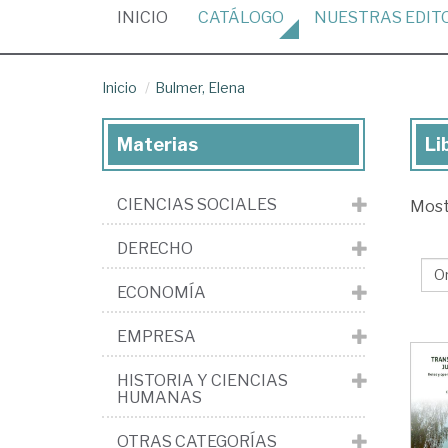
(CURRENT)
INICIO
CATÁLOGO
NUESTRAS
EDIT
Inicio
Bulmer, Elena
Materias
Li
Lib
de
CIENCIAS SOCIALES
Mos
Bul
El
DERECHO
ECONOMÍA
EMPRESA
HISTORIA Y CIENCIAS
HUMANAS
OTRAS CATEGORÍAS