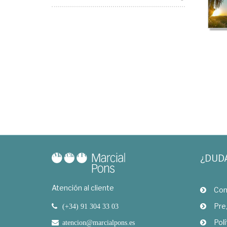
¿DUD
Atención al cliente
Com
Pre
(+34) 91 304 33 03
Polí
atencion@marcialpons.es