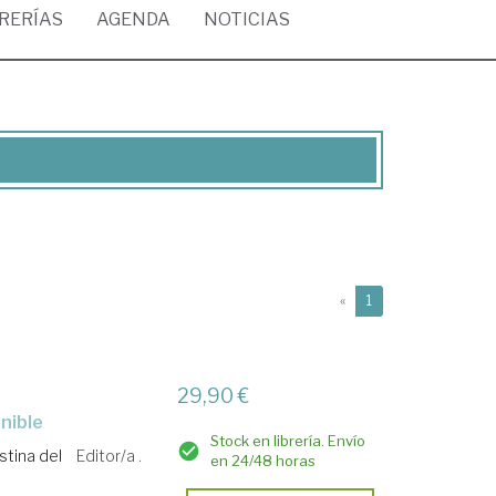
BRERÍAS
AGENDA
NOTICIAS
(current)
«
1
29,90 €
nible
Stock en librería. Envío
stina del
Editor/a .
en 24/48 horas