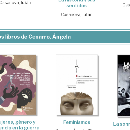
Casanova, Julián
Cas
sentidos
Casanova, Julián
s libros de Cenarro, Ángela
jeres, género y
Feminismos
La sonr
encia en la guerra