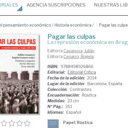
ORIALES
AGENCIA
SUSCRIPCIONES
NUESTRAS
LI
del pensamiento económico
/
Historia económica
/
Pagar las culpa
Pagar las culpas
la represión económica en Ara
Editor/a
Casanova, Julián
Editor/a
Cenarro, Ángela
ISBN:
9788498926866
Editorial:
Editorial Crítica
Fecha de la edición:
2014
Lugar de la edición:
Barcelona. España
Colección:
Contrastes
Encuadernación:
Rústica
Medidas:
23 cm
Nº Pág.:
351
Idiomas:
Español
Papel: Rústica