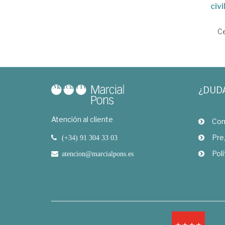
civi
Ce
¿DUD
Atención al cliente
Com
Pre
(+34) 91 304 33 03
Polí
atencion@marcialpons.es