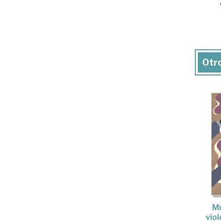
Otro
Mu
viol