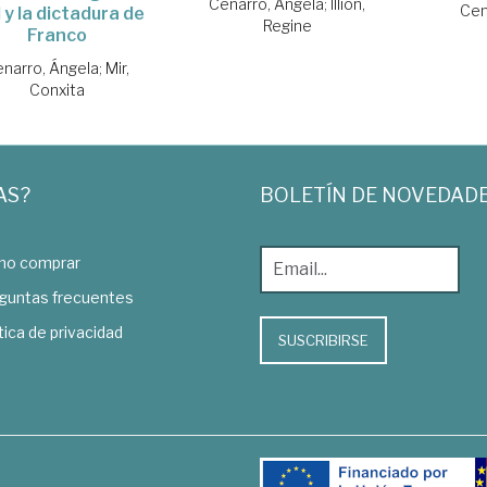
Cenarro, Ángela
;
Illion,
Cen
l y la dictadura de
Regine
Franco
narro, Ángela
;
Mir,
Conxita
AS?
BOLETÍN DE NOVEDAD
o comprar
guntas frecuentes
tica de privacidad
SUSCRIBIRSE