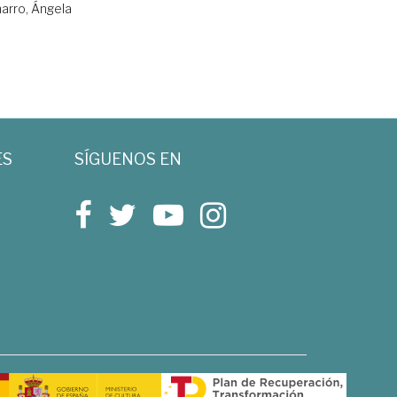
arro, Ángela
ES
SÍGUENOS EN