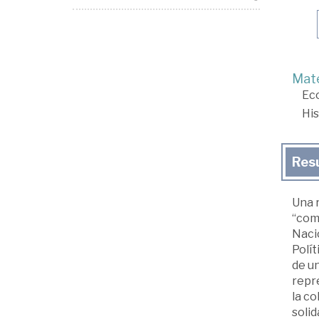
Mate
Ec
His
Res
Una r
“comi
Nacio
Polí
de un
repre
la co
solid