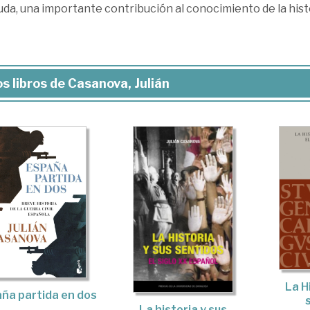
uda, una importante contribución al conocimiento de la histo
s libros de Casanova, Julián
La H
ña partida en dos
La historia y sus