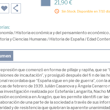
21,90 €
Sin Stock. Disponible en 7/10 día
rias:
onomía
/
Historia económica y del pensamiento económico
toria y Ciencias Humanas
/
Historia de España
/
Edad Conte
umen
epresión que comenzó en forma de pillaje y rapiña, que se “
siones de incautación”, y prosiguió después del fi n de las 
nal recordaba que “España sigue en pie de guerra”, con la 
ticas de febrero de 1939. Julián Casanova y Ángela Cenarro
a investigación realizada por Estefanía Langarita, Nacho M
sión económica en Aragón, que les permite identifi car las 
laboración de una parte de la sociedad a través de sus infor
aridad y de resistencia que quiebran la aparente unanimidad 