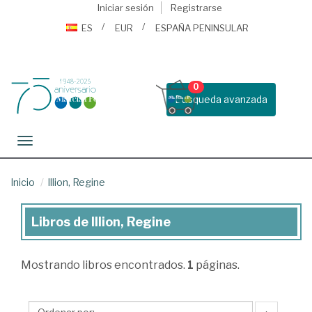
Iniciar sesión
Registrarse
ES
EUR
ESPAÑA PENINSULAR
0
Busqueda avanzada
Toggle navigation
Inicio
Illion, Regine
Libros de Illion, Regine
Libros
de
Mostrando
libros encontrados.
1
páginas.
Illion,
Regine