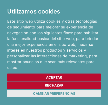
Utilizamos cookies
Este sitio web utiliza cookies y otras tecnologías
de seguimiento para mejorar su experiencia de
navegación con los siguientes fines:
para habilitar
la funcionalidad básica del sitio web
,
para brindar
una mejor experiencia en el sitio web
,
medir su
interés en nuestros productos y servicios y
personalizar las interacciones de marketing
,
para
mostrar anuncios que sean más relevantes para
usted
.
ACEPTAR
RECHAZAR
CAMBIAR PREFERENCIAS