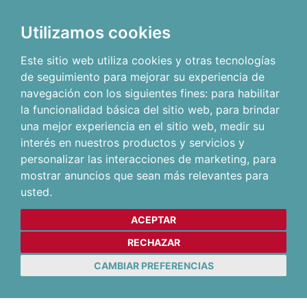
Utilizamos cookies
Este sitio web utiliza cookies y otras tecnologías
de seguimiento para mejorar su experiencia de
navegación con los siguientes fines:
para habilitar
la funcionalidad básica del sitio web
,
para brindar
una mejor experiencia en el sitio web
,
medir su
interés en nuestros productos y servicios y
personalizar las interacciones de marketing
,
para
mostrar anuncios que sean más relevantes para
usted
.
ACEPTAR
RECHAZAR
CAMBIAR PREFERENCIAS