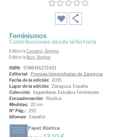
Feminismos
contribuciones desde la historia
Editor/a
Cenarro, Ángela
Editor/a
Illion, Regine
ISBN:
9788416272433
Editorial:
Prensas Universitarias de Zaragoza
Fecha de la edición:
2015
Lugar de la edición:
Zaragoza. España
Colección:
Sagardiana. Estudios Feministas
Encuadernación:
Rústica
Medidas:
22 cm
Nº Pág.:
292
Idiomas:
Español
Papel: Rústica
17,10 €