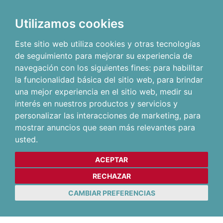
Utilizamos cookies
Este sitio web utiliza cookies y otras tecnologías
de seguimiento para mejorar su experiencia de
navegación con los siguientes fines:
para habilitar
la funcionalidad básica del sitio web
,
para brindar
una mejor experiencia en el sitio web
,
medir su
interés en nuestros productos y servicios y
personalizar las interacciones de marketing
,
para
mostrar anuncios que sean más relevantes para
usted
.
ACEPTAR
RECHAZAR
CAMBIAR PREFERENCIAS