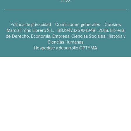
2022.
Política de privacidad
Condiciones generales
Cookies
Marcial Pons Librero S.L. - B82947326 © 1948 - 2018. Librería
de Derecho, Economía, Empresa, Ciencias Sociales, Historia y
Ciencias Humanas
Hospedaje y desarrollo
OPTYMA