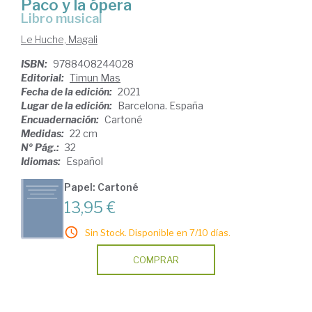
Paco y la ópera
Libro musical
Le Huche, Magali
ISBN:
9788408244028
Editorial:
Timun Mas
Fecha de la edición:
2021
Lugar de la edición:
Barcelona. España
Encuadernación:
Cartoné
Medidas:
22 cm
Nº Pág.:
32
Idiomas:
Español
Papel: Cartoné
13,95 €
Sin Stock. Disponible en 7/10 días.
COMPRAR