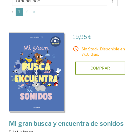
Timun
↑
Mas
(current)
«
1
2
»
19,95 €
Sin Stock. Disponible en
7/10 días.
COMPRAR
Mi gran busca y encuentra de sonidos