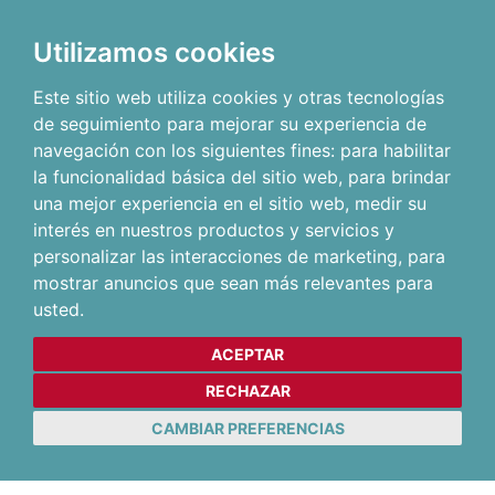
Utilizamos cookies
Este sitio web utiliza cookies y otras tecnologías
de seguimiento para mejorar su experiencia de
navegación con los siguientes fines:
para habilitar
la funcionalidad básica del sitio web
,
para brindar
una mejor experiencia en el sitio web
,
medir su
interés en nuestros productos y servicios y
personalizar las interacciones de marketing
,
para
mostrar anuncios que sean más relevantes para
usted
.
ACEPTAR
RECHAZAR
CAMBIAR PREFERENCIAS