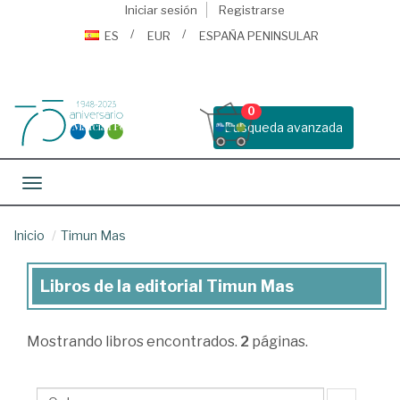
Iniciar sesión
Registrarse
ES
EUR
ESPAÑA PENINSULAR
0
Busqueda avanzada
Toggle navigation
Inicio
Timun Mas
Libros de la editorial Timun Mas
Libros
de
Mostrando
libros encontrados.
2
páginas.
la
editorial