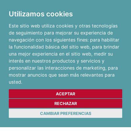
Utilizamos cookies
Este sitio web utiliza cookies y otras tecnologías
de seguimiento para mejorar su experiencia de
navegación con los siguientes fines:
para habilitar
la funcionalidad básica del sitio web
,
para brindar
una mejor experiencia en el sitio web
,
medir su
interés en nuestros productos y servicios y
personalizar las interacciones de marketing
,
para
mostrar anuncios que sean más relevantes para
usted
.
ACEPTAR
RECHAZAR
CAMBIAR PREFERENCIAS