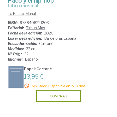
Paco y el hip-hop
Libro musical
Le Huche, Magali
ISBN:
9788408221203
Editorial:
Timun Mas
Fecha de la edición:
2020
Lugar de la edición:
Barcelona. España
Encuadernación:
Cartoné
Medidas:
22 cm
Nº Pág.:
32
Idiomas:
Español
Papel: Cartoné
13,95 €
Sin Stock. Disponible en 7/10 días.
COMPRAR