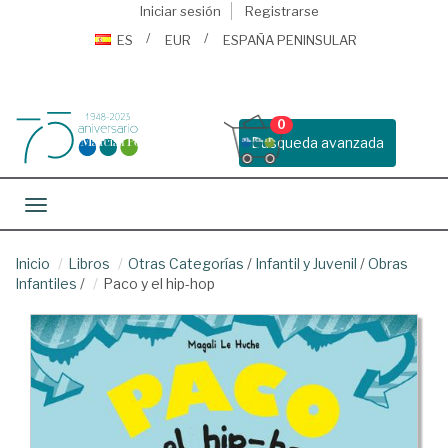
Iniciar sesión
Registrarse
ES
EUR
ESPAÑA PENINSULAR
0
Busqueda avanzada
Toggle navigation
Inicio
Libros
Otras Categorías
/
Infantil y Juvenil
/
Obras
Infantiles
/
Paco y el hip-hop