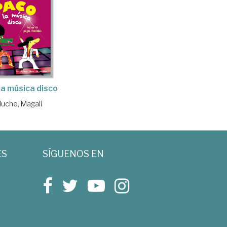
la música disco
Huche, Magali
ES
SÍGUENOS EN