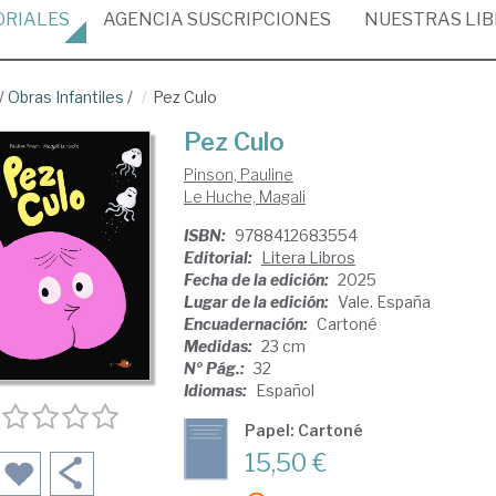
ORIALES
AGENCIA
SUSCRIPCIONES
NUESTRAS
LI
/
Obras Infantiles
/
Pez Culo
Pez Culo
Pinson, Pauline
Le Huche, Magali
ISBN:
9788412683554
Editorial:
Litera Libros
Fecha de la edición:
2025
Lugar de la edición:
Vale. España
Encuadernación:
Cartoné
Medidas:
23 cm
Nº Pág.:
32
Idiomas:
Español
Papel: Cartoné
15,50 €