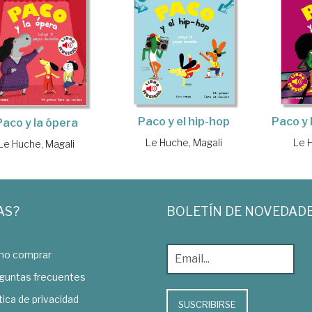
Paco y el hip-hop
Paco y 
Paco y la ópera
Le Huche, Magali
Le 
Le Huche, Magali
AS?
BOLETÍN DE NOVEDAD
o comprar
guntas frecuentes
tica de privacidad
SUSCRIBIRSE