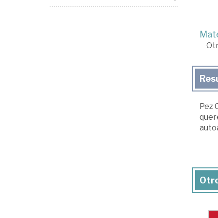
Mate
Ot
Res
Pez C
quere
autoa
Otro