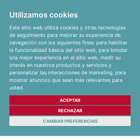
Utilizamos cookies
Este sitio web utiliza cookies y otras tecnologías
de seguimiento para mejorar su experiencia de
navegación con los siguientes fines:
para habilitar
la funcionalidad básica del sitio web
,
para brindar
una mejor experiencia en el sitio web
,
medir su
interés en nuestros productos y servicios y
personalizar las interacciones de marketing
,
para
mostrar anuncios que sean más relevantes para
usted
.
ACEPTAR
RECHAZAR
CAMBIAR PREFERENCIAS