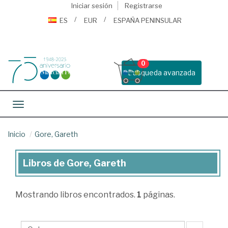
Iniciar sesión
Registrarse
ES
EUR
ESPAÑA PENINSULAR
0
Busqueda avanzada
Toggle navigation
Inicio
Gore, Gareth
Libros de Gore, Gareth
Libros
de
Mostrando
libros encontrados.
1
páginas.
Gore,
Gareth