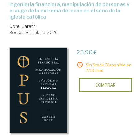
Ingeniería financiera, manipulación de personas y
el auge de la extrema derecha en el seno de la
Iglesia católica
Gore, Gareth
Booket. Barcelona, 2026
23,90 €
Sin Stock. Disponible en
7/10 días.
COMPRAR