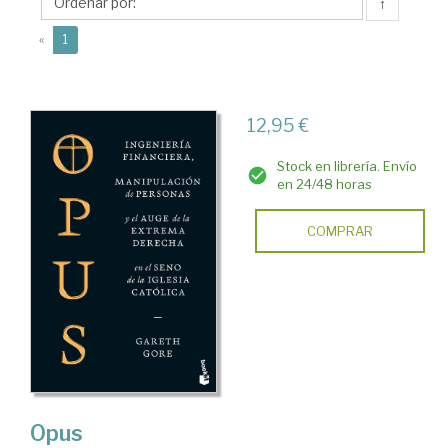
↑
(current)
«
1
12,95 €
Stock en librería. Envío
en 24/48 horas
COMPRAR
Opus