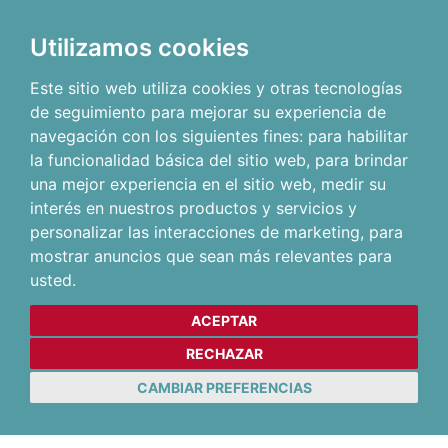
Utilizamos cookies
Este sitio web utiliza cookies y otras tecnologías
de seguimiento para mejorar su experiencia de
navegación con los siguientes fines:
para habilitar
la funcionalidad básica del sitio web
,
para brindar
una mejor experiencia en el sitio web
,
medir su
interés en nuestros productos y servicios y
personalizar las interacciones de marketing
,
para
mostrar anuncios que sean más relevantes para
usted
.
ACEPTAR
RECHAZAR
CAMBIAR PREFERENCIAS