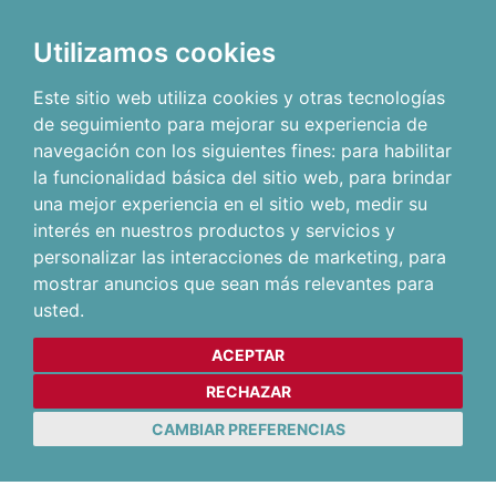
Utilizamos cookies
Este sitio web utiliza cookies y otras tecnologías
de seguimiento para mejorar su experiencia de
navegación con los siguientes fines:
para habilitar
la funcionalidad básica del sitio web
,
para brindar
una mejor experiencia en el sitio web
,
medir su
interés en nuestros productos y servicios y
personalizar las interacciones de marketing
,
para
mostrar anuncios que sean más relevantes para
usted
.
ACEPTAR
RECHAZAR
CAMBIAR PREFERENCIAS