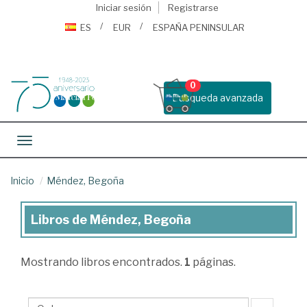
Iniciar sesión
Registrarse
ES
EUR
ESPAÑA PENINSULAR
0
Busqueda avanzada
Toggle navigation
Inicio
Méndez, Begoña
Libros de Méndez, Begoña
Libros
de
Mostrando
libros encontrados.
1
páginas.
Méndez,
Begoña