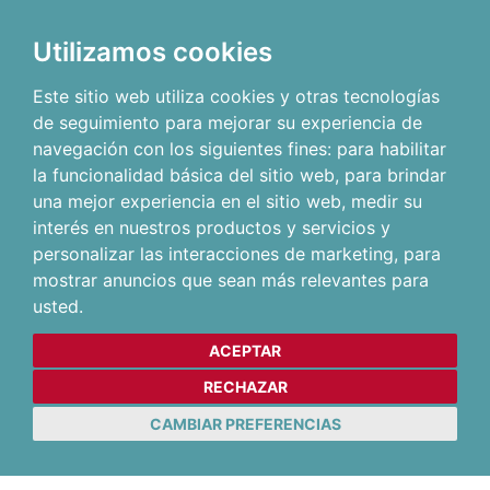
Utilizamos cookies
Este sitio web utiliza cookies y otras tecnologías
de seguimiento para mejorar su experiencia de
navegación con los siguientes fines:
para habilitar
la funcionalidad básica del sitio web
,
para brindar
una mejor experiencia en el sitio web
,
medir su
interés en nuestros productos y servicios y
personalizar las interacciones de marketing
,
para
mostrar anuncios que sean más relevantes para
usted
.
ACEPTAR
RECHAZAR
CAMBIAR PREFERENCIAS