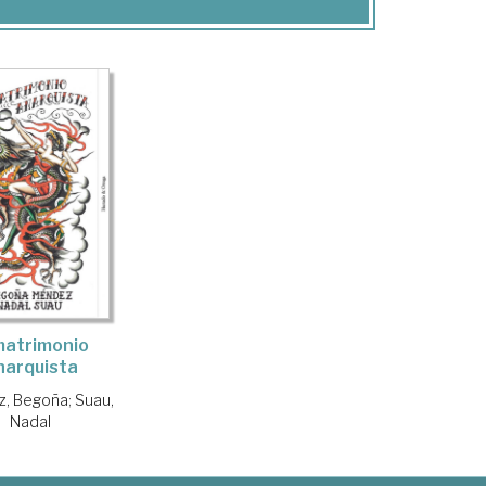
matrimonio
narquista
, Begoña
;
Suau,
Nadal