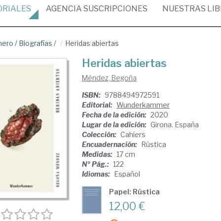
ORIALES
AGENCIA
SUSCRIPCIONES
NUESTRAS
LI
nero
/
Biografías
/
Heridas abiertas
Heridas abiertas
Méndez, Begoña
ISBN:
9788494972591
Editorial:
Wunderkammer
Fecha de la edición:
2020
Lugar de la edición:
Girona. España
Colección:
Cahiers
Encuadernación:
Rústica
Medidas:
17 cm
Nº Pág.:
122
Idiomas:
Español
Papel: Rústica
12,00 €