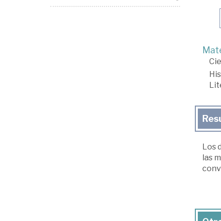
Mate
Cie
His
Lit
Res
Los d
las 
conve