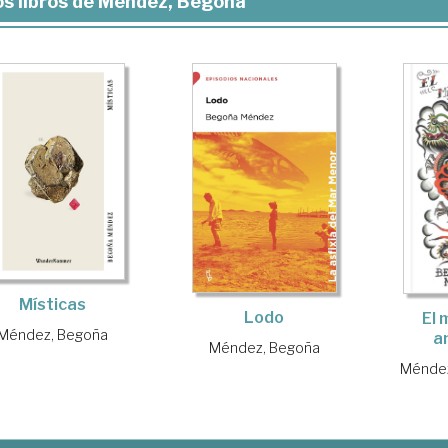
s libros de Méndez, Begoña
Místicas
Lodo
El 
Méndez, Begoña
a
Méndez, Begoña
Méndez