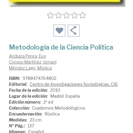
Metodología de la Ciencia Política
Anduiza Perea, Eva
Crespo Martínez, Ismael
Méndez Lago, Mónica
ISBN:
9788474764802
Editorial:
Centro de Investigaciones Sociológicas. CIS
Fecha de la edición:
2010
Lugar de la edición:
Madrid. España
Edición número:
2ª ed
Colección:
Cuadernos Metodológicos
Encuadernación:
Rústica
Medidas:
23 cm
Nº Pág.:
137
Idiomas:
Español