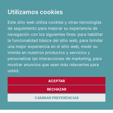
Utilizamos cookies
Este sitio web utiliza cookies y otras tecnologías
de seguimiento para mejorar su experiencia de
navegación con los siguientes fines:
para habilitar
la funcionalidad básica del sitio web
,
para brindar
una mejor experiencia en el sitio web
,
medir su
interés en nuestros productos y servicios y
personalizar las interacciones de marketing
,
para
mostrar anuncios que sean más relevantes para
usted
.
ACEPTAR
RECHAZAR
CAMBIAR PREFERENCIAS