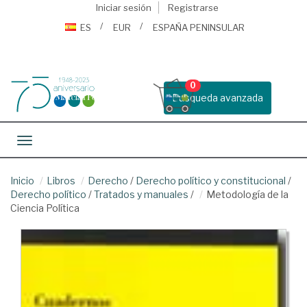
Iniciar sesión
Registrarse
ES
EUR
ESPAÑA PENINSULAR
0
Busqueda avanzada
Toggle navigation
Inicio
Libros
Derecho
/
Derecho político y constitucional
/
Derecho político
/
Tratados y manuales
/
Metodología de la
Ciencia Política