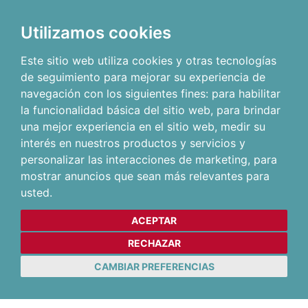
Utilizamos cookies
Este sitio web utiliza cookies y otras tecnologías
de seguimiento para mejorar su experiencia de
navegación con los siguientes fines:
para habilitar
la funcionalidad básica del sitio web
,
para brindar
una mejor experiencia en el sitio web
,
medir su
interés en nuestros productos y servicios y
personalizar las interacciones de marketing
,
para
mostrar anuncios que sean más relevantes para
usted
.
ACEPTAR
RECHAZAR
CAMBIAR PREFERENCIAS