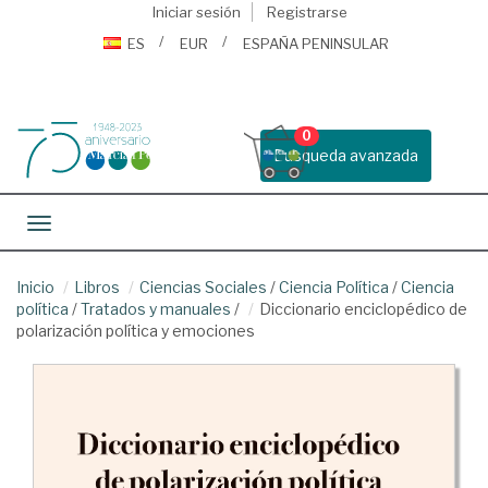
Iniciar sesión
Registrarse
ES
EUR
ESPAÑA PENINSULAR
0
Busqueda avanzada
Toggle navigation
Inicio
Libros
Ciencias Sociales
/
Ciencia Política
/
Ciencia
política
/
Tratados y manuales
/
Diccionario enciclopédico de
polarización política y emociones