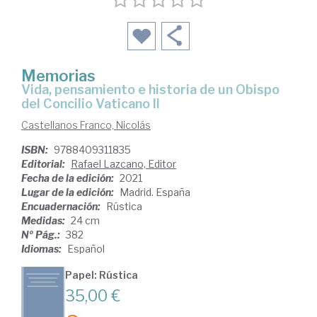
Memorias
vida, pensamiento e historia de un Obispo
del Concilio Vaticano II
Castellanos Franco, Nicolás
ISBN:
9788409311835
Editorial:
Rafael Lazcano, Editor
Fecha de la edición:
2021
Lugar de la edición:
Madrid. España
Encuadernación:
Rústica
Medidas:
24 cm
Nº Pág.:
382
Idiomas:
Español
Papel: Rústica
35,00 €