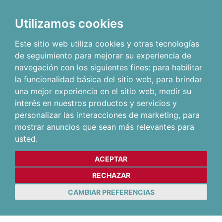
Utilizamos cookies
Este sitio web utiliza cookies y otras tecnologías
de seguimiento para mejorar su experiencia de
navegación con los siguientes fines:
para habilitar
la funcionalidad básica del sitio web
,
para brindar
una mejor experiencia en el sitio web
,
medir su
interés en nuestros productos y servicios y
personalizar las interacciones de marketing
,
para
mostrar anuncios que sean más relevantes para
usted
.
ACEPTAR
RECHAZAR
CAMBIAR PREFERENCIAS