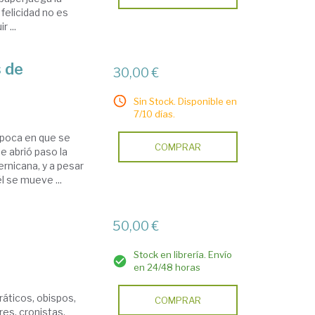
felicidad no es
 ...
 de
30,00 €
Sin Stock. Disponible en
7/10 días.
época en que se
COMPRAR
e abrió paso la
rnicana, y a pesar
l se mueve ...
50,00 €
Stock en librería. Envío
en 24/48 horas
dráticos, obispos,
COMPRAR
res, cronistas,