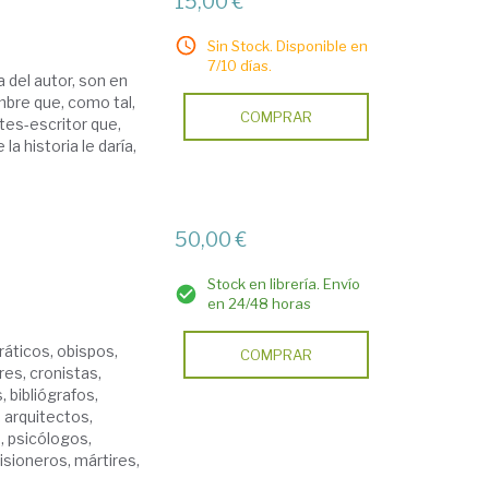
15,00 €
Sin Stock. Disponible en
7/10 días.
 del autor, son en
bre que, como tal,
COMPRAR
tes-escritor que,
la historia le daría,
50,00 €
Stock en librería. Envío
en 24/48 horas
dráticos, obispos,
COMPRAR
res, cronistas,
, bibliógrafos,
 arquitectos,
, psicólogos,
isioneros, mártires,