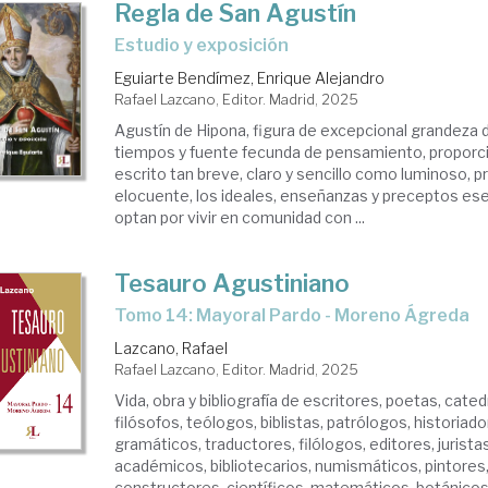
Regla de San Agustín
Estudio y exposición
Eguiarte Bendímez, Enrique Alejandro
Rafael Lazcano, Editor. Madrid, 2025
Agustín de Hipona, figura de excepcional grandeza 
tiempos y fuente fecunda de pensamiento, proporci
escrito tan breve, claro y sencillo como luminoso, p
elocuente, los ideales, enseñanzas y preceptos ese
optan por vivir en comunidad con ...
Tesauro Agustiniano
Tomo 14: Mayoral Pardo - Moreno Ágreda
Lazcano, Rafael
Rafael Lazcano, Editor. Madrid, 2025
Vida, obra y bibliografía de escritores, poetas, cate
filósofos, teólogos, biblistas, patrólogos, historiado
gramáticos, traductores, filólogos, editores, juristas
académicos, bibliotecarios, numismáticos, pintores,
constructores, científicos, matemáticos, botánicos