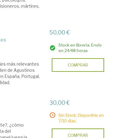
isioneros, mártires,
50,00 €
les
Stock en librería. Envío
en 24/48 horas
najes más relevantes
COMPRAR
rden de Agustinos
n España, Portugal,
lidad.
30,00 €
Sin Stock. Disponible en
7/10 días.
nte?, ¿cómo
ta del
COMPRAR
papel juega la