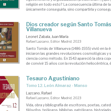
religión en todo esto? La consecuencia última de la 
únicamente conseguirla, sino compartirla y conseguir
Dios creador según Santo Tomás
Villanueva
Leonet Zabala, Juan María
Rafael Lazcano, Editor. Madrid, 2023
Santo Tomás de Villanueva (1486-1555) vivió en la 
iniciaron las grandes revoluciones cosmológicas y s
ciencia como método. En 1543 apareció la obra cope
de convivir 15 años con la revolución heliocéntrica, é
Tesauro Agustiniano
Tomo 12. León Almaraz - Manso
Lazcano, Rafael
Rafael Lazcano, Editor. Madrid, 2023
Vida, obra y bibliografía de escritores, poetas, cate
filósofos, teólogos, biblistas, patrólogos, historiado