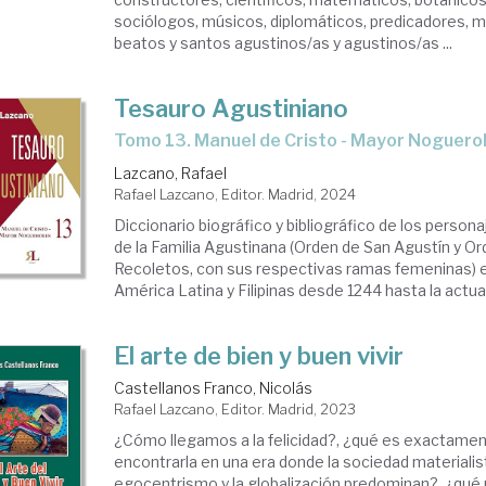
sociólogos, músicos, diplomáticos, predicadores, m
beatos y santos agustinos/as y agustinos/as ...
Tesauro Agustiniano
Tomo 13. Manuel de Cristo - Mayor Noguero
Lazcano, Rafael
Rafael Lazcano, Editor. Madrid, 2024
Diccionario biográfico y bibliográfico de los perso
de la Familia Agustinana (Orden de San Agustín y O
Recoletos, con sus respectivas ramas femeninas) e
América Latina y Filipinas desde 1244 hasta la actua
El arte de bien y buen vivir
Castellanos Franco, Nicolás
Rafael Lazcano, Editor. Madrid, 2023
¿Cómo llegamos a la felicidad?, ¿qué es exactame
encontrarla en una era donde la sociedad materialis
egocentrismo y la globalización predominan?, ¿qué 