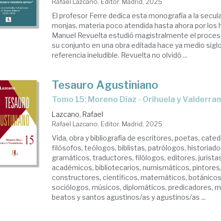
Rafael Lazcano, Editor. Madrid, 2025
El profesor Ferre dedica esta monografía a la secula
monjas, materia poco atendida hasta ahora por los h
Manuel Revuelta estudió magistralmente el proces
su conjunto en una obra editada hace ya medio siglo
referencia ineludible. Revuelta no olvidó ...
Tesauro Agustiniano
Tomo 15: Moreno Díaz - Orihuela y Valderra
Lazcano, Rafael
Rafael Lazcano, Editor. Madrid, 2025
Vida, obra y bibliografía de escritores, poetas, cate
filósofos, teólogos, biblistas, patrólogos, historiado
gramáticos, traductores, filólogos, editores, juristas
académicos, bibliotecarios, numismáticos, pintores,
constructores, científicos, matemáticos, botánicos
sociólogos, músicos, diplomáticos, predicadores, m
beatos y santos agustinos/as y agustinos/as ...