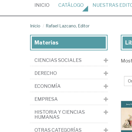
(CURRENT)
INICIO
CATÁLOGO
NUESTRAS
EDIT
Inicio
Rafael Lazcano, Editor
Materias
Li
Lib
de
CIENCIAS SOCIALES
Mos
la
edi
DERECHO
Raf
ECONOMÍA
Laz
Edi
EMPRESA
HISTORIA Y CIENCIAS
HUMANAS
OTRAS CATEGORÍAS