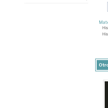
Mate
His
His
Otro