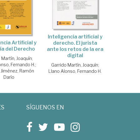
Inteligencia artificial y
ncia Artificial y
derecho. El jurista
fía del Derecho
ante los retos de la era
digital
 Martín, Joaquín
;
onso, Fernando H.
;
Garrido Martín, Joaquín
;
a Jiménez, Ramón
Llano Alonso, Fernando H.
Darío
ES
SÍGUENOS EN