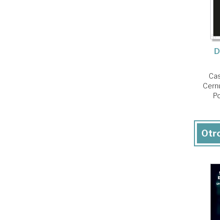
D
Cas
Cernu
Po
Otro