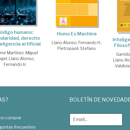
ódigo humano:
Homo Ex Machina
ularidad, derecho
Intelige
Llano Alonso, Fernando H.
;
eligencia artificial
Filoso
Pietropaoli, Stefano
me Martínez, Miguel
Garrido
ngel
;
Llano Alonso,
Llano Al
Fernando H.
Valdívi
AS?
BOLETÍN DE NOVEDAD
o comprar
guntas frecuentes