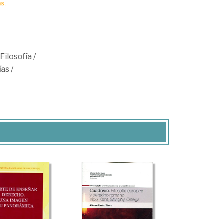
s.
Filosofía
/
ías
/