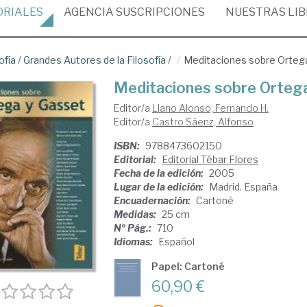
ORIALES
AGENCIA
SUSCRIPCIONES
NUESTRAS
LI
ofía
/
Grandes Autores de la Filosofía
/
Meditaciones sobre Orteg
Meditaciones sobre Orteg
Editor/a
Llano Alonso, Fernando H.
Editor/a
Castro Sáenz, Alfonso
ISBN:
9788473602150
Editorial:
Editorial Tébar Flores
Fecha de la edición:
2005
Lugar de la edición:
Madrid. España
Encuadernación:
Cartoné
Medidas:
25 cm
Nº Pág.:
710
Idiomas:
Español
Papel: Cartoné
60,90 €