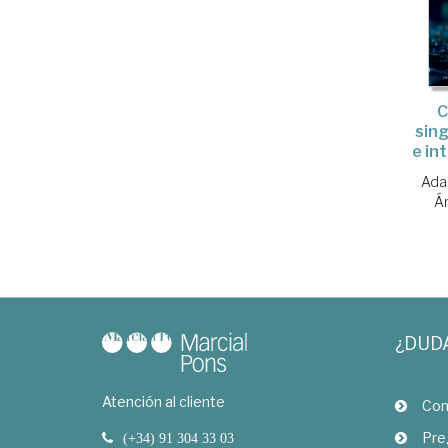
C
sing
e int
Ada
Á
¿DUD
Atención al cliente
Com
Pre
(+34) 91 304 33 03