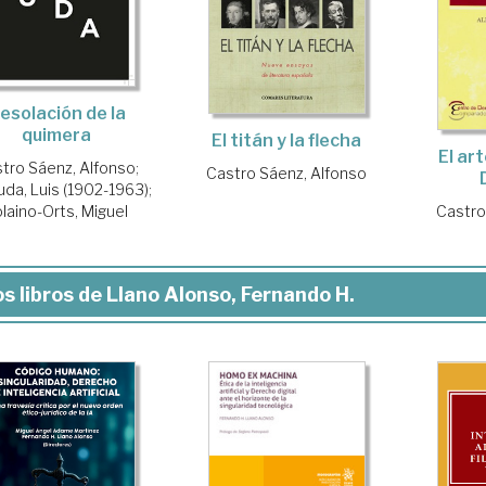
esolación de la
quimera
El titán y la flecha
El ar
tro Sáenz, Alfonso
;
Castro Sáenz, Alfonso
da, Luis (1902-1963)
;
laino-Orts, Miguel
Castro
s libros de Llano Alonso, Fernando H.