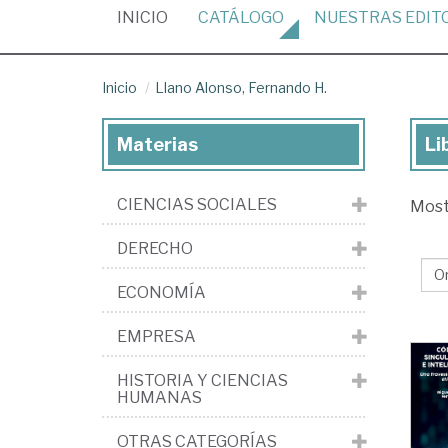
(CURRENT)
INICIO
CATÁLOGO
NUESTRAS
EDIT
Inicio
Llano Alonso, Fernando H.
Materias
Li
Lib
de
CIENCIAS SOCIALES
Mos
Ll
Alo
DERECHO
Fe
ECONOMÍA
H.
EMPRESA
HISTORIA Y CIENCIAS
HUMANAS
OTRAS CATEGORÍAS