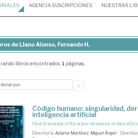
ORIALES
AGENCIA
SUSCRIPCIONES
NUESTRAS
LI
bros de Llano Alonso, Fernando H.
ros
trando
libros encontrados.
1
páginas.
ano
nso,
rnando
↑
Código humano: singularidad, de
inteligencia artificial
Una travesía crítica por el nuevo orden ético
Director/a.
Adame Martínez, Miguel Ángel
Director