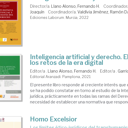
Director/a.
Llano Alonso, Fernando H.
Coordinador
Joaquín
Coordinador/a.
Valdívia Jiménez, Ramón D
Ediciones Laborum. Murcia, 2022
Inteligencia artificial y derecho. E
los retos de la era digital
Editor/a .
Llano Alonso, Fernando H.
Editor/a .
Garri
Editorial Aranzadi. Pamplona, 2021
El presente libro responde al creciente interés que 
se ha podido constatar en torno al estudio de la Intel
jurídica, prácticamente en todas las ramas del Derec
necesidad de establecer una normativa que responda 
Homo Excelsior
los límites ético-jurídicos del transhumani