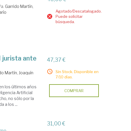
/a.
Garrido Martín,
Agotado/Descatalogado.
arío
Puede solicitar
búsqueda.
l jurista ante
47,37 €
Sin Stock. Disponible en
do Martín, Joaquín
7/10 días.
en los últimos años
COMPRAR
igencia Artificial
ho, no sólo por la
a los ...
31,00 €
smo