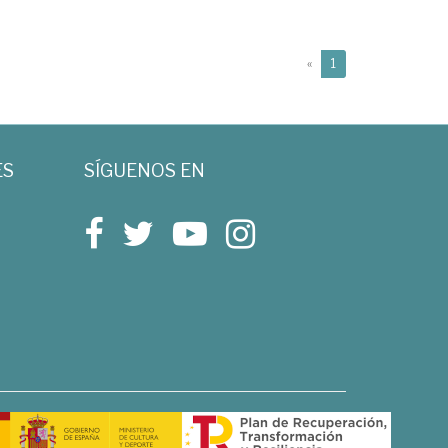
(current)
«
1
ES
SÍGUENOS EN