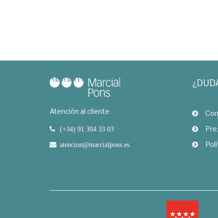
¿DUD
Atención al cliente
Com
Pre
(+34) 91 304 33 03
Polí
atencion@marcialpons.es