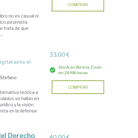
COMPRAR
ibro no es casual ni
tico pesimista
se trata de que
..
33,00 €
Stock en librería. Envío
en 24/48 horas
, Stefano
COMPRAR
lternativa teórica a
ulados se hallan en
ídico y la visión
reta en la defensa
 del Derecho
40,00 €