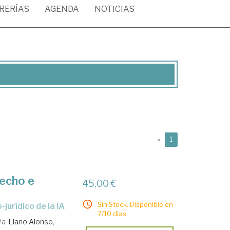
BRERÍAS
AGENDA
NOTICIAS
(current)
«
1
recho e
45,00 €
Sin Stock. Disponible en
-jurídico de la IA
7/10 días.
/a.
Llano Alonso,