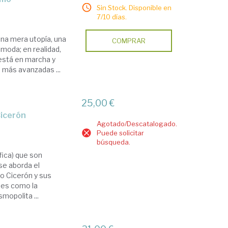
Sin Stock. Disponible en
7/10 días.
na mera utopía, una
COMPRAR
moda; en realidad,
 está en marcha y
 más avanzadas ...
25,00 €
 Cicerón
Agotado/Descatalogado.
Puede solicitar
búsqueda.
ófica) que son
se aborda el
io Cicerón y sus
tes como la
mopolita ...