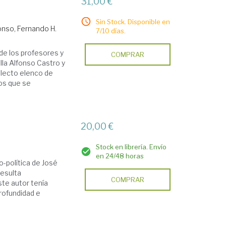
31,00 €
Sin Stock. Disponible en
onso, Fernando H.
7/10 días.
 de los profesores y
COMPRAR
lla Alfonso Castro y
electo elenco de
los que se
20,00 €
Stock en librería. Envío
en 24/48 horas
o-política de José
resulta
COMPRAR
ste autor tenía
rofundidad e