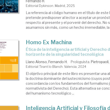
Fernando H.
Editorial Dykinson. Madrid, 2025
La referencia al código humano en el título de este l
pretende predisponer al lector a aceptar un pronós
respecto al presente y el porvenir del derecho. No 
asumamos sin más, como un hecho irremediable, la .
Homo Ex Machina
Ética de la inteligencia artificial y Derecho digital ante el
horizonte de la singularidad tecnológica
Llano Alonso, Fernando H.
Prologuista.
Pietropaoli
Editorial Tirant lo Blanch. Valencia, 2024
El objetivo principal de este libro es presentar una a
la doctrina dominante del iustecnicismo (cuyos post
concordancia con los fundamentos del formalismo jur
normativista del Derecho). Esta alternativa se conc
del humanismo tecnológico ...
Inteligencia Artificial y Filosofía