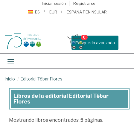
Iniciar sesión
Registrarse
ES
EUR
ESPAÑA PENINSULAR
0
Busqueda avanzada
Toggle navigation
Inicio
Editorial Tébar Flores
Libros de la editorial Editorial Tébar
Libros
Flores
de
la
Mostrando
libros encontrados.
5
páginas.
editorial