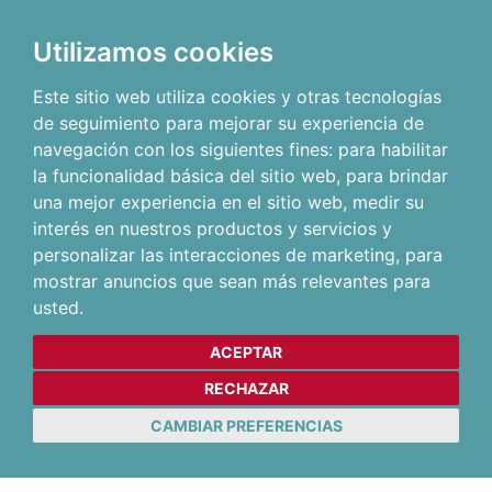
Utilizamos cookies
Este sitio web utiliza cookies y otras tecnologías
de seguimiento para mejorar su experiencia de
navegación con los siguientes fines:
para habilitar
la funcionalidad básica del sitio web
,
para brindar
una mejor experiencia en el sitio web
,
medir su
interés en nuestros productos y servicios y
personalizar las interacciones de marketing
,
para
mostrar anuncios que sean más relevantes para
usted
.
ACEPTAR
RECHAZAR
CAMBIAR PREFERENCIAS