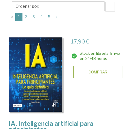
Editorial
↑
Tébar
(current)
Flores
«
1
2
3
4
5
»
17,90 €
Stock en librería. Envío
en 24/48 horas
COMPRAR
IA. Inteligencia artificial para