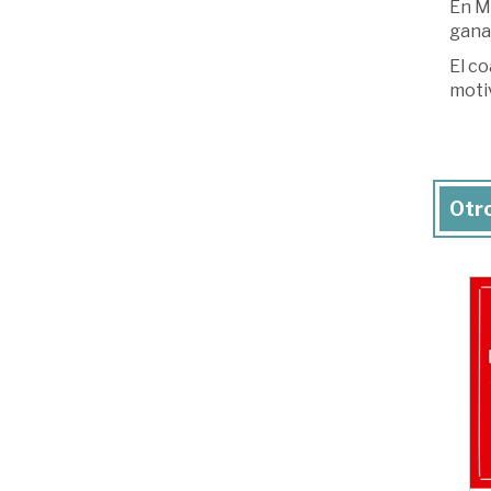
En Má
gana
El co
motiv
Otro