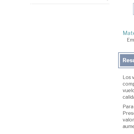
Mate
Em
Res
Los v
compo
vuelc
calid
Para 
Prese
valor
aumen