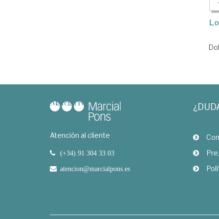
Lo
Dol
¿DUD
Atención al cliente
Com
Pre
(+34) 91 304 33 03
Polí
atencion@marcialpons.es