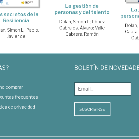
La gestión de
La 
personas y del talento
s secretos de la
persona
Resiliencia
Dolan, Simon L.
;
López
Dolan,
Cabrales, Álvaro
;
Valle
an, Simon L.
;
Pablo,
Cabral
Cabrera, Ramón
Javier de
Cab
AS?
BOLETÍN DE NOVEDAD
o comprar
guntas frecuentes
tica de privacidad
SUSCRIBIRSE