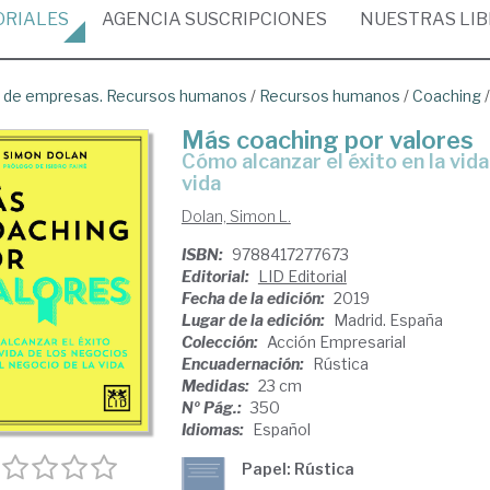
ORIALES
AGENCIA
SUSCRIPCIONES
NUESTRAS
LI
ón de empresas. Recursos humanos
/
Recursos humanos
/
Coaching
Más coaching por valores
cómo alcanzar el éxito en la vida de los negocios y en el negocio de la
vida
Dolan, Simon L.
ISBN:
9788417277673
Editorial:
LID Editorial
Fecha de la edición:
2019
Lugar de la edición:
Madrid. España
Colección:
Acción Empresarial
Encuadernación:
Rústica
Medidas:
23 cm
Nº Pág.:
350
Idiomas:
Español
Papel: Rústica