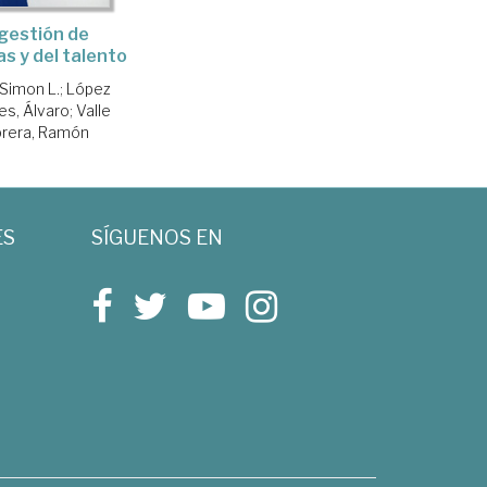
gestión de
s y del talento
 Simon L.
;
López
es, Álvaro
;
Valle
rera, Ramón
ES
SÍGUENOS EN