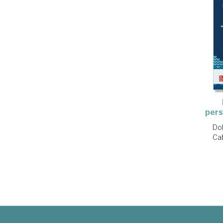
pers
Dol
Cab