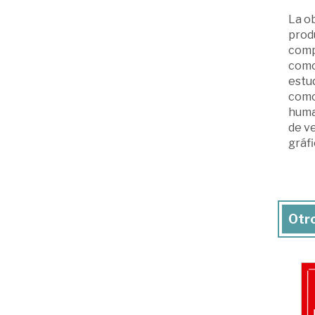
La ob
produ
comp
como 
estud
como
human
de v
gráfi
Otro