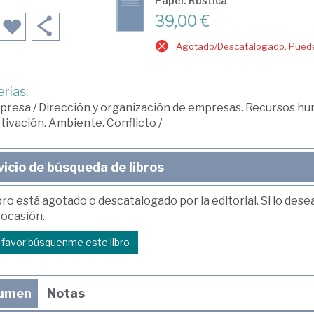
Papel: Rústica
39,00 €
Agotado/Descatalogado. Puede 
rias:
presa
/
Dirección y organización de empresas. Recursos h
ivación. Ambiente. Conflicto
/
vicio de búsqueda de libros
bro está agotado o descatalogado por la editorial. Si lo des
 ocasión.
r favor búsquenme este libro
umen
Notas