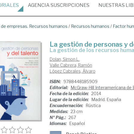
ORIALES
AGENCIA
SUSCRIPCIONES
NUESTRAS
LI
ón de empresas. Recursos humanos
/
Recursos humanos
/
Factor hum
La gestión de personas y d
la gestión de los recursos huma
Dolan, Simon L.
Valle Cabrera, Ramón
López Cabrales, Álvaro
ISBN:
9788448185909
Editorial:
McGraw-Hill Interamericana de
Fecha de la edición:
2014
Lugar de la edición:
Madrid. España
Encuadernación:
Rústica
Medidas:
23 cm
Nº Pág.:
267
Idiomas:
Español