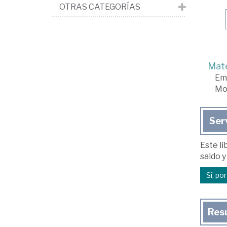
OTRAS CATEGORÍAS
Mate
Em
Mot
Ser
Este li
saldo y
Sí, po
Res