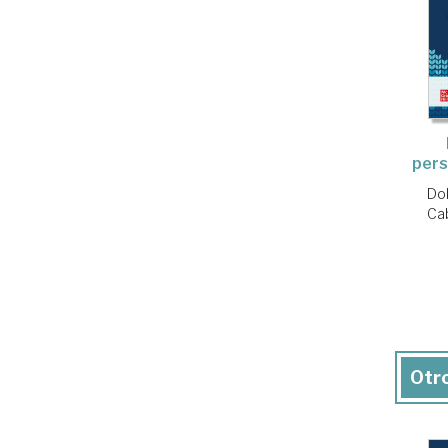
pers
Dol
Cab
Otro