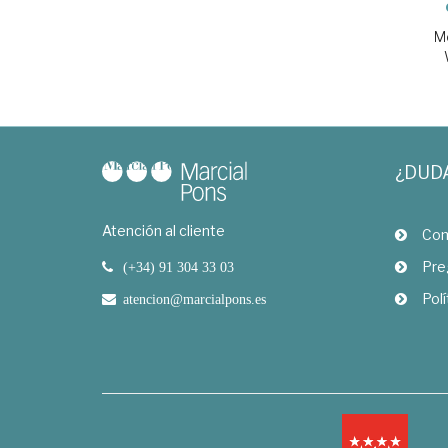
M
¿DUD
Atención al cliente
Com
Pre
(+34) 91 304 33 03
Polí
atencion@marcialpons.es