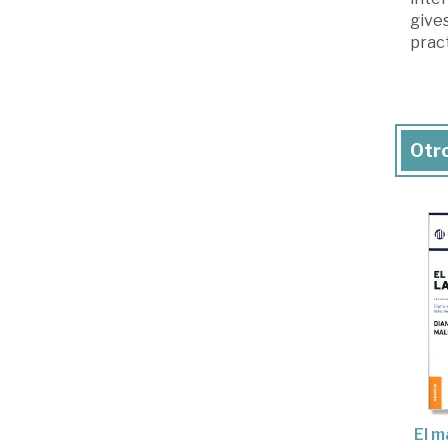
gives
pract
Otro
El 