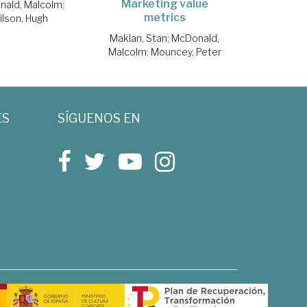
Marketing value
nald, Malcolm
;
metrics
ilson, Hugh
Maklan, Stan
;
McDonald,
Malcolm
;
Mouncey, Peter
ES
SÍGUENOS EN