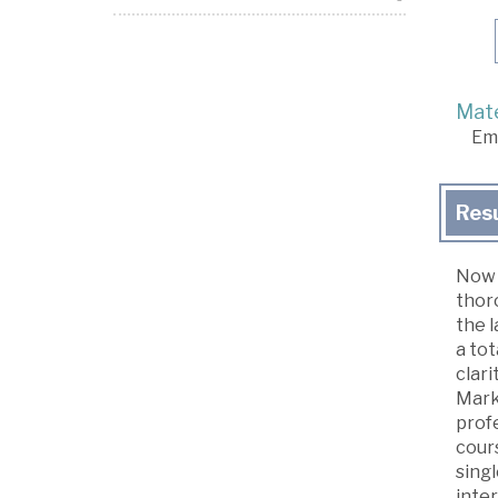
Mate
Em
Res
Now i
thor
the 
a tot
clari
Marke
prof
cour
singl
inter