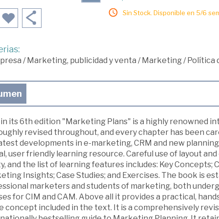
Sin Stock. Disponible en 5/6 se
rias:
presa
/
Marketing, publicidad y venta
/
Marketing
/
Política
umen
n its 6th edition "Marketing Plans" is a highly renowned i
oughly revised throughout, and every chapter has been caref
latest developments in e-marketing, CRM and new planning 
al, user friendly learning resource. Careful use of layout 
ty, and the list of learning features includes: Key Concepts;
ting Insights; Case Studies; and Exercises. The book is esta
essional marketers and students of marketing, both underg
ses for CIM and CAM. Above all it provides a practical, ha
e concept included in the text. It is a comprehensively revi
nationally bestselling guide to Marketing Planning. It reta