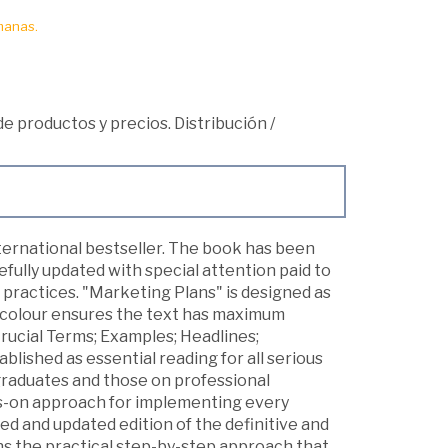
manas.
 de productos y precios. Distribución
/
nternational bestseller. The book has been
ully updated with special attention paid to
practices. "Marketing Plans" is designed as
and colour ensures the text has maximum
 Crucial Terms; Examples; Headlines;
blished as essential reading for all serious
raduates and those on professional
nds-on approach for implementing every
sed and updated edition of the definitive and
ins the practical step-by-step approach that