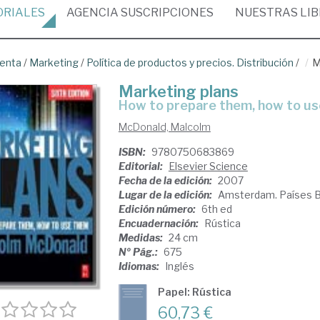
ORIALES
AGENCIA
SUSCRIPCIONES
NUESTRAS
LI
venta
/
Marketing
/
Política de productos y precios. Distribución
/
M
Marketing plans
how to prepare them, how to u
McDonald, Malcolm
ISBN:
9780750683869
Editorial:
Elsevier Science
Fecha de la edición:
2007
Lugar de la edición:
Amsterdam. Países B
Edición número:
6th ed
Encuadernación:
Rústica
Medidas:
24 cm
Nº Pág.:
675
Idiomas:
Inglés
Papel: Rústica
60,73 €