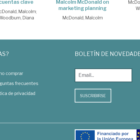
cuentas clave
Malcolm McDonald on
McDo
marketing planning
W
cDonald, Malcolm
;
Woodburn, Diana
McDonald, Malcolm
AS?
BOLETÍN DE NOVEDAD
o comprar
guntas frecuentes
tica de privacidad
SUSCRIBIRSE