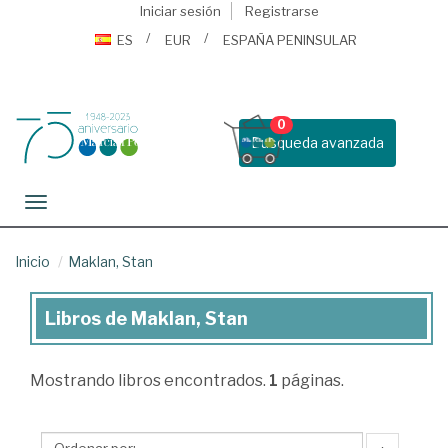
Iniciar sesión
Registrarse
ES
EUR
ESPAÑA PENINSULAR
0
Busqueda avanzada
Toggle navigation
Inicio
Maklan, Stan
Libros de Maklan, Stan
Libros
de
Mostrando
libros encontrados.
1
páginas.
Maklan,
Stan