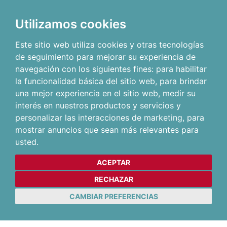
Utilizamos cookies
Este sitio web utiliza cookies y otras tecnologías
de seguimiento para mejorar su experiencia de
navegación con los siguientes fines:
para habilitar
la funcionalidad básica del sitio web
,
para brindar
una mejor experiencia en el sitio web
,
medir su
interés en nuestros productos y servicios y
personalizar las interacciones de marketing
,
para
mostrar anuncios que sean más relevantes para
usted
.
ACEPTAR
RECHAZAR
CAMBIAR PREFERENCIAS