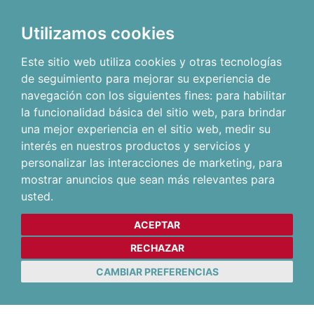
Utilizamos cookies
Este sitio web utiliza cookies y otras tecnologías
de seguimiento para mejorar su experiencia de
navegación con los siguientes fines:
para habilitar
la funcionalidad básica del sitio web
,
para brindar
una mejor experiencia en el sitio web
,
medir su
interés en nuestros productos y servicios y
personalizar las interacciones de marketing
,
para
mostrar anuncios que sean más relevantes para
usted
.
ACEPTAR
RECHAZAR
CAMBIAR PREFERENCIAS