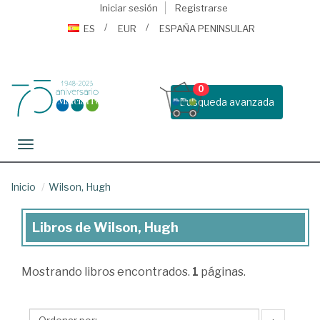
Iniciar sesión
Registrarse
ES
EUR
ESPAÑA PENINSULAR
0
Busqueda avanzada
Toggle navigation
Inicio
Wilson, Hugh
Libros de Wilson, Hugh
Libros
de
Mostrando
libros encontrados.
1
páginas.
Wilson,
Hugh