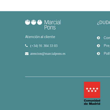
¿DUD
Atención al cliente
Com
Pre
(+34) 91 304 33 03
Polí
atencion@marcialpons.es