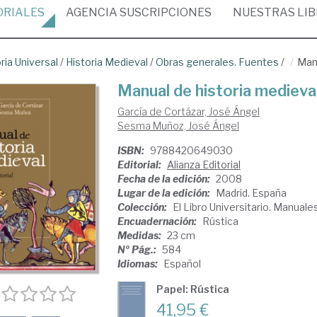
ORIALES
AGENCIA
SUSCRIPCIONES
NUESTRAS
LI
ria Universal
/
Historia Medieval
/
Obras generales. Fuentes
/
Manu
Manual de historia medieva
García de Cortázar, José Ángel
Sesma Muñoz, José Ángel
ISBN:
9788420649030
Editorial:
Alianza Editorial
Fecha de la edición:
2008
Lugar de la edición:
Madrid. España
Colección:
El Libro Universitario. Manuale
Encuadernación:
Rústica
Medidas:
23 cm
Nº Pág.:
584
Idiomas:
Español
Papel: Rústica
41,95 €