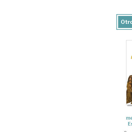
Otro
me
E