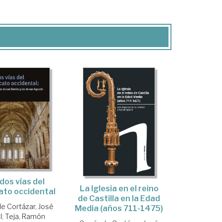
dos vías del
La Iglesia en el reino
to occidental
de Castilla en la Edad
de Cortázar, José
Media (años 711-1475)
l
;
Teja, Ramón