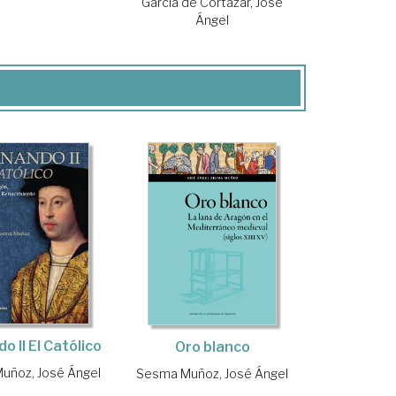
García de Cortázar, José
Ángel
o II El Católico
Oro blanco
uñoz, José Ángel
Sesma Muñoz, José Ángel