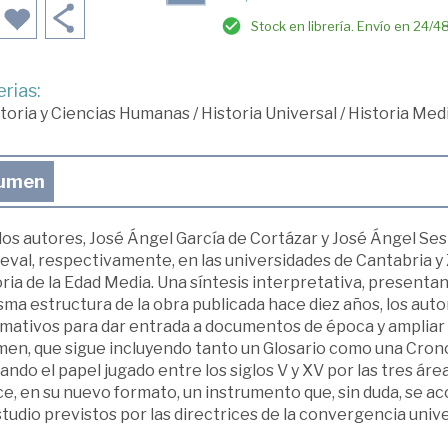
Stock en librería. Envío en 24/4
rias:
toria y Ciencias Humanas
/
Historia Universal
/
Historia Med
umen
dos autores, José Ángel García de Cortázar y José Ángel Se
val, respectivamente, en las universidades de Cantabria y 
ria de la Edad Media. Una síntesis interpretativa, presenta
sma estructura de la obra publicada hace diez años, los aut
mativos para dar entrada a documentos de época y ampliar e
en, que sigue incluyendo tanto un Glosario como una Cronol
ando el papel jugado entre los siglos V y XV por las tres área
e, en su nuevo formato, un instrumento que, sin duda, se a
tudio previstos por las directrices de la convergencia unive