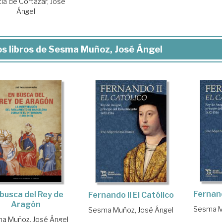
ía de Cortázar, José
Ángel
s libros de Sesma Muñoz, José Ángel
Fernand
 busca del Rey de
Fernando II El Católico
Aragón
Sesma M
Sesma Muñoz, José Ángel
a Muñoz, José Ángel