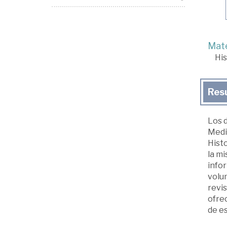
Mate
His
Res
Los 
Medie
Histo
la mi
infor
volum
revis
ofrec
de es