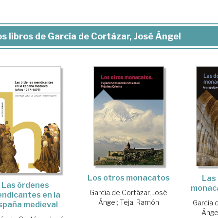
s libros de García de Cortázar, José Ángel
Los otros monacatos
Las 
Las órdenes
monaca
García de Cortázar, José
ndicantes en la
Ángel
;
Teja, Ramón
García 
spaña medieval
Ánge