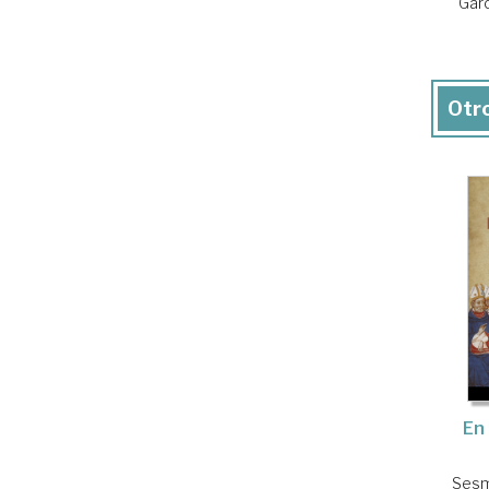
Garc
Otro
En
Sesm