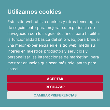
Utilizamos cookies
Este sitio web utiliza cookies y otras tecnologías
de seguimiento para mejorar su experiencia de
navegación con los siguientes fines:
para habilitar
la funcionalidad básica del sitio web
,
para brindar
una mejor experiencia en el sitio web
,
medir su
interés en nuestros productos y servicios y
personalizar las interacciones de marketing
,
para
mostrar anuncios que sean más relevantes para
usted
.
ACEPTAR
RECHAZAR
CAMBIAR PREFERENCIAS