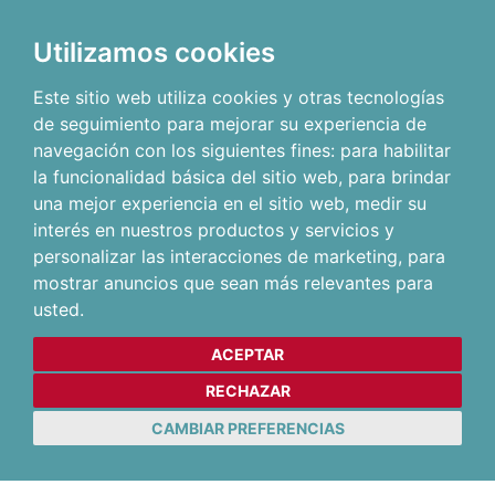
Utilizamos cookies
Este sitio web utiliza cookies y otras tecnologías
de seguimiento para mejorar su experiencia de
navegación con los siguientes fines:
para habilitar
la funcionalidad básica del sitio web
,
para brindar
una mejor experiencia en el sitio web
,
medir su
interés en nuestros productos y servicios y
personalizar las interacciones de marketing
,
para
mostrar anuncios que sean más relevantes para
usted
.
ACEPTAR
RECHAZAR
CAMBIAR PREFERENCIAS