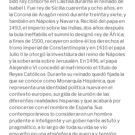
sido rey consorte en Castilla durante el reinado de
Isabel I. Fue rey de Sicilia cuarenta y ocho años, en
la Corona de Aragón reinó durante treinta y siete, y
también en Nápoles y Navarra. Recibió del papa en
1493, el imperio sobre las Indias, dos años después
la bula Ineffabilis et summi lo designó rey de África;
a fines de 1500, recayeron sobre él los derechos al
trono imperial de Constantinopla y en 1410 el papa
Julio II le otorgó la investidura del reino de Nápoles
y la soberanía sobre Jerusalén. En 1496, el papa
Alejandro VI concedió al matrimonio el título de
Reyes Católicos. Durante su reinado quedó fijada la
que se conoce como Monarquía Hispánica, que
representa una identidad política nueva en el
contexto europeo, surgida de la unión de las
diferentes realidades hispanas y que acabará por
conocerse con el nombre de España. Sus
contemporáneos lo consideraron un hombre
prudente e inteligente y un gobernante astuto y
pragmático, a lo largo de toda su vida se vio
envuelto en una atmósfera de guerra y tensión