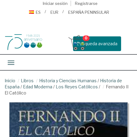
Iniciar sesión
Registrarse
ES
EUR
ESPAÑA PENINSULAR
0
Busqueda avanzada
Toggle navigation
Inicio
Libros
Historia y Ciencias Humanas
/
Historia de
España
/
Edad Moderna
/
Los Reyes Católicos
/
Fernando II
El Católico