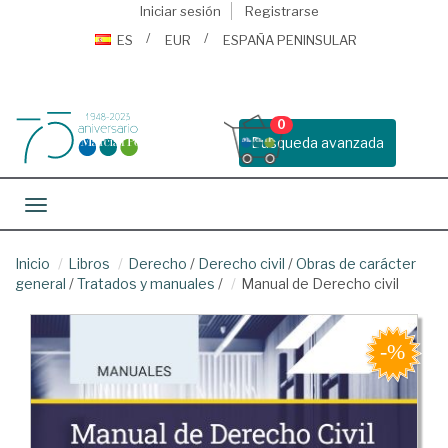
Iniciar sesión
Registrarse
ES
EUR
ESPAÑA PENINSULAR
0
Busqueda avanzada
Toggle navigation
Inicio
Libros
Derecho
/
Derecho civil
/
Obras de carácter
general
/
Tratados y manuales
/
Manual de Derecho civil