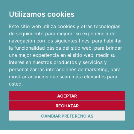
Utilizamos cookies
Este sitio web utiliza cookies y otras tecnologías
de seguimiento para mejorar su experiencia de
navegación con los siguientes fines:
para habilitar
la funcionalidad básica del sitio web
,
para brindar
una mejor experiencia en el sitio web
,
medir su
interés en nuestros productos y servicios y
personalizar las interacciones de marketing
,
para
mostrar anuncios que sean más relevantes para
usted
.
ACEPTAR
RECHAZAR
CAMBIAR PREFERENCIAS