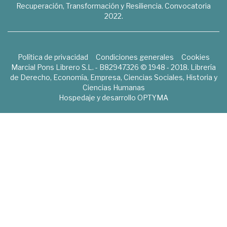
Recuperación, Transformación y Resiliencia. Convocatoria
2022.
Política de privacidad
Condiciones generales
Cookies
Marcial Pons Librero S.L. - B82947326 © 1948 - 2018. Librería
de Derecho, Economía, Empresa, Ciencias Sociales, Historia y
Ciencias Humanas
Hospedaje y desarrollo
OPTYMA