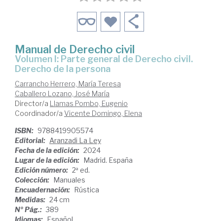
Manual de Derecho civil
Volumen I: Parte general de Derecho civil.
Derecho de la persona
Carrancho Herrero, María Teresa
Caballero Lozano, José María
Director/a
Llamas Pombo, Eugenio
Coordinador/a
Vicente Domingo, Elena
ISBN:
9788419905574
Editorial:
Aranzadi La Ley
Fecha de la edición:
2024
Lugar de la edición:
Madrid. España
Edición número:
2ª ed.
Colección:
Manuales
Encuadernación:
Rústica
Medidas:
24 cm
Nº Pág.:
389
Idiomas:
Español