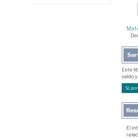
Mate
De
Ser
Este li
saldo y
Sí, po
Res
El in
relac