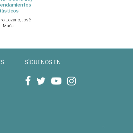
rendamientos
Rústicos
ero Lozano, José
María
ES
SÍGUENOS EN