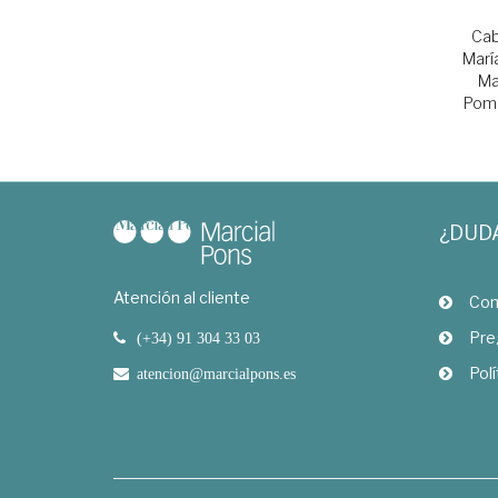
Cab
Marí
Ma
Pom
¿DUD
Atención al cliente
Com
Pre
(+34) 91 304 33 03
Polí
atencion@marcialpons.es