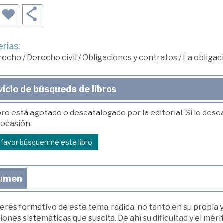
rias:
recho
/
Derecho civil
/
Obligaciones y contratos
/
La obligac
vicio de búsqueda de libros
bro está agotado o descatalogado por la editorial. Si lo des
 ocasión.
r favor búsquenme este libro
umen
terés formativo de este tema, radica, no tanto en su propia y
iones sistemáticas que suscita. De ahí su dificultad y el mér