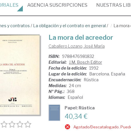
ORIALES
AGENCIA
SUSCRIPCIONES
NUESTRAS
LI
nes y contratos
/
La obligación y el contrato en general
/
La mora 
La mora del acreedor
Caballero Lozano, José María
ISBN:
9788476981832
Editorial:
J.M. Bosch Editor
Fecha de la edición:
1992
Lugar de la edición:
Barcelona. España
Encuadernación:
Rústica
Medidas:
24 cm
Nº Pág.:
368
Idiomas:
Español
Papel: Rústica
40,34 €
Agotado/Descatalogado. Puede 