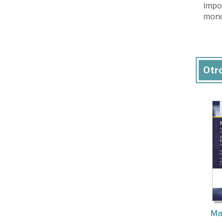
impo
mono
Otro
Ma