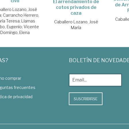
civil
El arrendamiento de
de Ar
cotos privados de
allero Lozano, José
caza
a
;
Carrancho Herrero,
Caball
ría Teresa
;
Llamas
Caballero Lozano, José
bo, Eugenio
;
Vicente
María
Domingo, Elena
AS?
BOLETÍN DE NOVEDAD
o comprar
guntas frecuentes
tica de privacidad
SUSCRIBIRSE