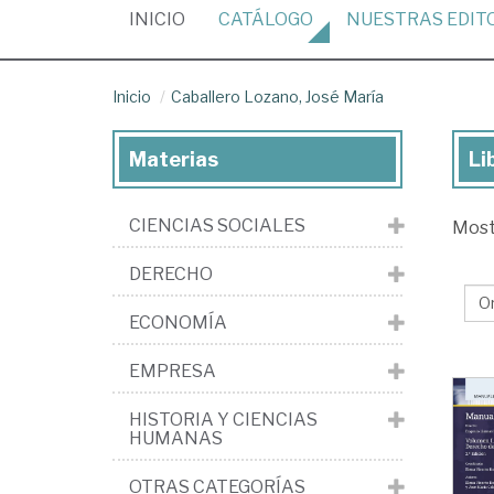
(CURRENT)
INICIO
CATÁLOGO
NUESTRAS
EDIT
Inicio
Caballero Lozano, José María
Materias
Li
Lib
de
CIENCIAS SOCIALES
Mos
Cab
Loz
DERECHO
Jo
ECONOMÍA
Ma
EMPRESA
HISTORIA Y CIENCIAS
HUMANAS
OTRAS CATEGORÍAS