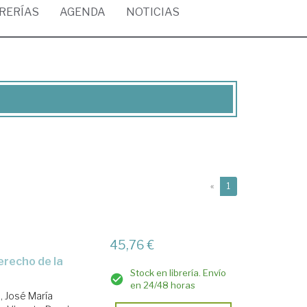
BRERÍAS
AGENDA
NOTICIAS
(current)
«
1
45,76 €
Stock en librería. Envío
en 24/48 horas
, José María