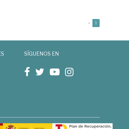
(current)
«
1
ES
SÍGUENOS EN