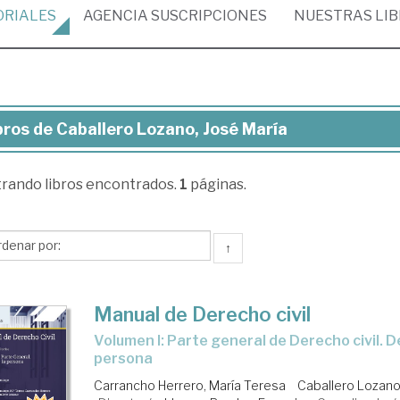
ORIALES
AGENCIA
SUSCRIPCIONES
NUESTRAS
LI
bros de Caballero Lozano, José María
ros
trando
libros encontrados.
1
páginas.
allero
ano,
sé
↑
ría
Manual de Derecho civil
Volumen I: Parte general de Derecho civil. Derecho de la
persona
Carrancho Herrero, María Teresa
Caballero Lozano