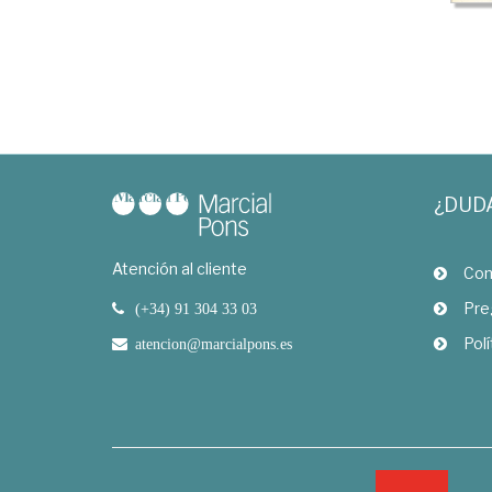
¿DUD
Atención al cliente
Com
Pre
(+34) 91 304 33 03
Polí
atencion@marcialpons.es