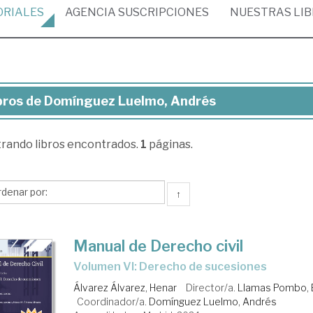
ORIALES
AGENCIA
SUSCRIPCIONES
NUESTRAS
LI
bros de Domínguez Luelmo, Andrés
ros
trando
libros encontrados.
1
páginas.
mínguez
elmo,
drés
↑
Manual de Derecho civil
Volumen VI: Derecho de sucesiones
Álvarez Álvarez, Henar
Director/a.
Llamas Pombo, 
Coordinador/a.
Domínguez Luelmo, Andrés