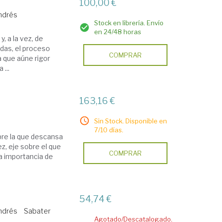
0
100,00 €
ndrés
Stock en librería. Envío
en 24/48 horas
, a la vez, de
udas, el proceso
COMPRAR
a que aúne rigor
 ...
a
163,16 €
Sin Stock. Disponible en
7/10 días.
obre la que descansa
vez, eje sobre el que
COMPRAR
la importancia de
54,74 €
ndrés
Sabater
Agotado/Descatalogado.