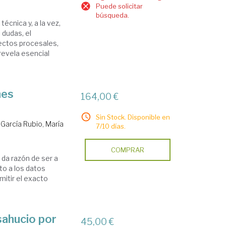
Puede solicitar
búsqueda.
técnica y, a la vez,
 dudas, el
ectos procesales,
e revela esencial
nes
164,00 €
Sin Stock. Disponible en
.
García Rubio, María
7/10 días.
COMPRAR
e da razón de ser a
to a los datos
itir el exacto
esahucio por
45,00 €