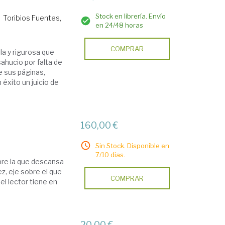
Stock en librería. Envío
Toribios Fuentes,
en 24/48 horas
COMPRAR
la y rigurosa que
ahucio por falta de
de sus páginas,
éxito un juicio de
a
160,00 €
Sin Stock. Disponible en
7/10 días.
obre la que descansa
vez, eje sobre el que
COMPRAR
el lector tiene en
20,00 €