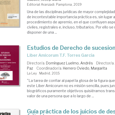
Editorial Aranzadi. Pamplona, 2019
Una de las disciplinas jurídicas de mayor complejidad 
de incontestable importancia práctica es, sin lugar a
procedimiento de apremio, en el que confluyen asp
civiles, registrales e, incluso, tributarios. Por ello s
disponer de una ...
Estudios de Derecho de sucesio
Liber Amicorum T.F. Torres García
Director/a.
Domínguez Luelmo, Andrés
Director/a
Paz
Coordinador/a.
Herrero Oviedo, Margarita
La Ley . Madrid, 2015
"La tarea de confiar al papel la glosa de la figura qu
este Liber Amicorum no es misión sencilla, pues jun
biográficos puramente objetivos quisiéramos transm
valor de una persona que a lo largo de ...
Guía práctica de los juicios de d