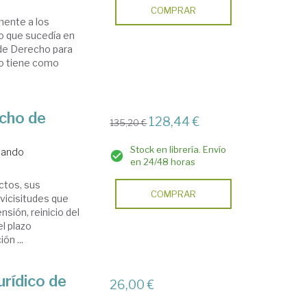
COMPRAR
mente a los
lo que sucedía en
 de Derecho para
do tiene como
echo de
128,44 €
135,20 €
Stock en librería. Envío
rnando
en 24/48 horas
ctos, sus
COMPRAR
vicisitudes que
nsión, reinicio del
l plazo
ón ...
rídico de
26,00 €