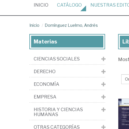
(CURRENT)
INICIO
CATÁLOGO
NUESTRAS
EDIT
Inicio
Domínguez Luelmo, Andrés
Materias
Li
Lib
de
CIENCIAS SOCIALES
Mos
Do
Lu
DERECHO
An
ECONOMÍA
EMPRESA
HISTORIA Y CIENCIAS
HUMANAS
OTRAS CATEGORÍAS