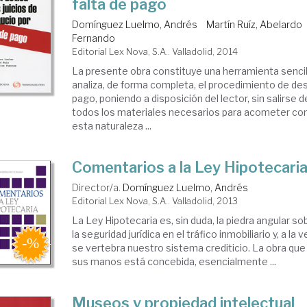
falta de pago
Domínguez Luelmo, Andrés
Martín Ruíz, Abelardo
Fernando
Editorial Lex Nova, S.A.. Valladolid, 2014
La presente obra constituye una herramienta sencil
analiza, de forma completa, el procedimiento de des
pago, poniendo a disposición del lector, sin salirse 
todos los materiales necesarios para acometer con 
esta naturaleza ...
Comentarios a la Ley Hipotecari
Director/a.
Domínguez Luelmo, Andrés
Editorial Lex Nova, S.A.. Valladolid, 2013
La Ley Hipotecaria es, sin duda, la piedra angular s
la seguridad jurídica en el tráfico inmobiliario y, a la 
se vertebra nuestro sistema crediticio. La obra que 
sus manos está concebida, esencialmente ...
Museos y propiedad intelectual