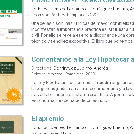
PRACTICUM-Proceso Civil 202
Toribios Fuentes, Fernando
Domínguez Luelmo, A
Thomson Reuters. Pamplona, 2020
Una de las disciplinas jurídicas de mayor complejidad y
incontestable importancia práctica es, sin lugar a d
civil. Por ello se revela esencial disponer de una obr
técnico y sencillez expositiva. El libro que ponemos a
Comentarios a la Ley Hipotecari
Director/a.
Domínguez Luelmo, Andrés
Editorial Aranzadi. Pamplona, 2019
La Ley Hipotecaria es, sin duda, la piedra angular s
la seguridad jurídica en el tráfico inmobiliario y, a la 
se vertebra nuestro sistema crediticio. A pesar de 
esta norma, desde hace décadas no ...
El apremio
Toribios Fuentes, Fernando
Domínguez Luelmo, A
Sabaté, Josep María