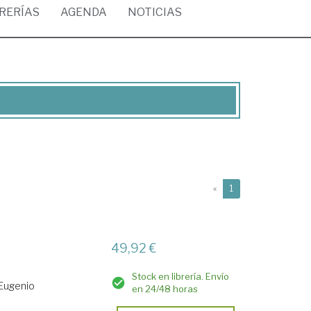
BRERÍAS
AGENDA
NOTICIAS
(current)
«
1
49,92 €
Stock en librería. Envío
Eugenio
en 24/48 horas