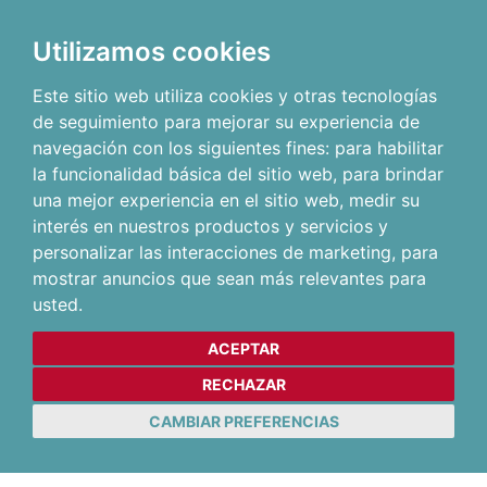
Utilizamos cookies
Este sitio web utiliza cookies y otras tecnologías
de seguimiento para mejorar su experiencia de
navegación con los siguientes fines:
para habilitar
la funcionalidad básica del sitio web
,
para brindar
una mejor experiencia en el sitio web
,
medir su
interés en nuestros productos y servicios y
personalizar las interacciones de marketing
,
para
mostrar anuncios que sean más relevantes para
usted
.
ACEPTAR
RECHAZAR
CAMBIAR PREFERENCIAS