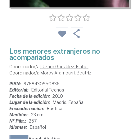
Los menores extranjeros no
acompañados
Coordinador/a
Lázaro González, Isabel
Coordinador/a
Moroy Arambarri, Beatriz
ISBN:
9788430950836
Editorial:
Editorial Tecnos
Fecha de la edición:
2010
Lugar de la edición:
Madrid. España
Encuadernación:
Rústica
Medidas:
23 cm
Nº Pág.:
257
Idiomas:
Español
Papel: Rústica