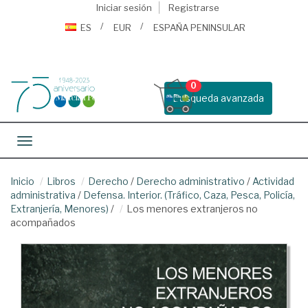
Iniciar sesión
Registrarse
ES
EUR
ESPAÑA PENINSULAR
0
Busqueda avanzada
Toggle navigation
Inicio
Libros
Derecho
/
Derecho administrativo
/
Actividad
administrativa
/
Defensa. Interior. (Tráfico, Caza, Pesca, Policía,
Extranjería, Menores)
/
Los menores extranjeros no
acompañados