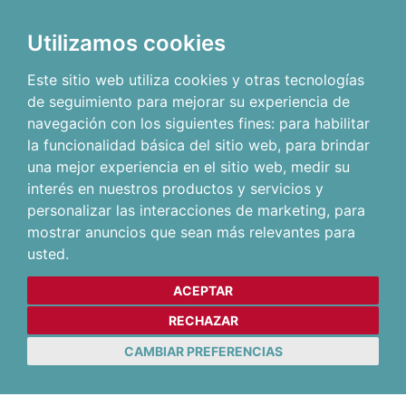
Utilizamos cookies
Este sitio web utiliza cookies y otras tecnologías
de seguimiento para mejorar su experiencia de
navegación con los siguientes fines:
para habilitar
la funcionalidad básica del sitio web
,
para brindar
una mejor experiencia en el sitio web
,
medir su
interés en nuestros productos y servicios y
personalizar las interacciones de marketing
,
para
mostrar anuncios que sean más relevantes para
usted
.
ACEPTAR
RECHAZAR
CAMBIAR PREFERENCIAS