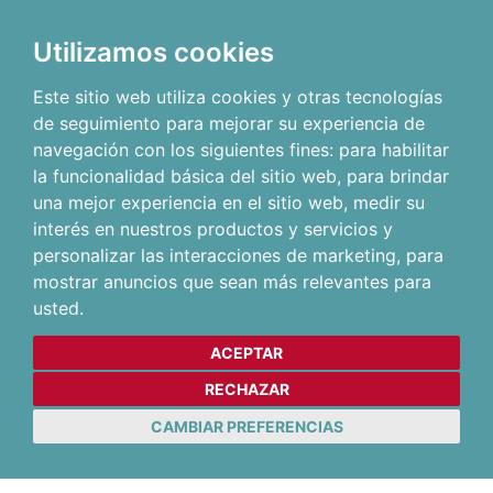
Utilizamos cookies
Este sitio web utiliza cookies y otras tecnologías
de seguimiento para mejorar su experiencia de
navegación con los siguientes fines:
para habilitar
la funcionalidad básica del sitio web
,
para brindar
una mejor experiencia en el sitio web
,
medir su
interés en nuestros productos y servicios y
personalizar las interacciones de marketing
,
para
mostrar anuncios que sean más relevantes para
usted
.
ACEPTAR
RECHAZAR
CAMBIAR PREFERENCIAS