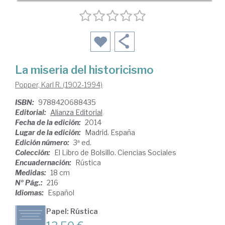
La miseria del historicismo
Popper, Karl R. (1902-1994)
ISBN:
9788420688435
Editorial:
Alianza Editorial
Fecha de la edición:
2014
Lugar de la edición:
Madrid. España
Edición número:
3ª ed.
Colección:
El Libro de Bolsillo. Ciencias Sociales
Encuadernación:
Rústica
Medidas:
18 cm
Nº Pág.:
216
Idiomas:
Español
Papel: Rústica