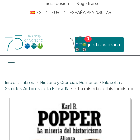
Iniciar sesión
Registrarse
ES
EUR
ESPAÑA PENINSULAR
0
Busqueda avanzada
Toggle navigation
Inicio
Libros
Historia y Ciencias Humanas
/
Filosofía
/
Grandes Autores de la Filosofía
/
La miseria del historicismo