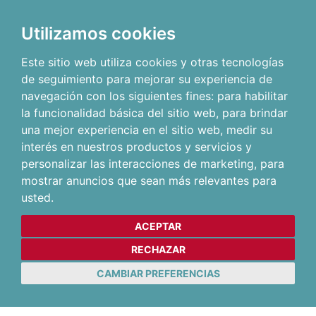
Utilizamos cookies
Este sitio web utiliza cookies y otras tecnologías
de seguimiento para mejorar su experiencia de
navegación con los siguientes fines:
para habilitar
la funcionalidad básica del sitio web
,
para brindar
una mejor experiencia en el sitio web
,
medir su
interés en nuestros productos y servicios y
personalizar las interacciones de marketing
,
para
mostrar anuncios que sean más relevantes para
usted
.
ACEPTAR
RECHAZAR
CAMBIAR PREFERENCIAS