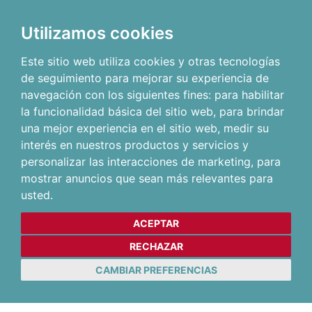
Utilizamos cookies
Este sitio web utiliza cookies y otras tecnologías
de seguimiento para mejorar su experiencia de
navegación con los siguientes fines:
para habilitar
la funcionalidad básica del sitio web
,
para brindar
una mejor experiencia en el sitio web
,
medir su
interés en nuestros productos y servicios y
personalizar las interacciones de marketing
,
para
mostrar anuncios que sean más relevantes para
usted
.
ACEPTAR
RECHAZAR
CAMBIAR PREFERENCIAS