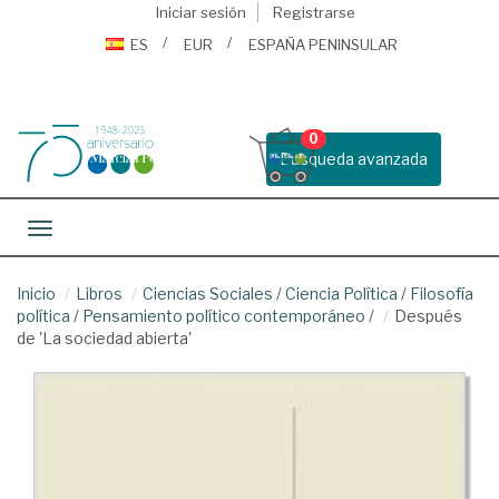
Iniciar sesión
Registrarse
ES
EUR
ESPAÑA PENINSULAR
0
Busqueda avanzada
Toggle navigation
Inicio
Libros
Ciencias Sociales
/
Ciencia Política
/
Filosofía
política
/
Pensamiento político contemporáneo
/
Después
de 'La sociedad abierta'