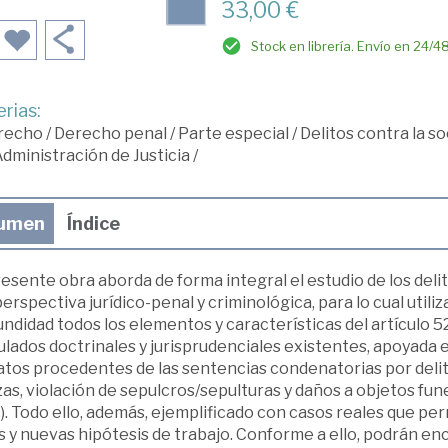
33,00 €
Stock en librería. Envío en 24/4
rias:
recho
/
Derecho penal
/
Parte especial
/
Delitos contra la so
Administración de Justicia
/
umen
Índice
esente obra aborda de forma integral el estudio de los delit
erspectiva jurídico-penal y criminológica, para lo cual uti
ndidad todos los elementos y características del artículo 52
lados doctrinales y jurisprudenciales existentes, apoyada 
datos procedentes de las sentencias condenatorias por deli
as, violación de sepulcros/sepulturas y daños a objetos fun
. Todo ello, además, ejemplificado con casos reales que pe
s y nuevas hipótesis de trabajo. Conforme a ello, podrán e