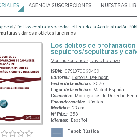
ORIALES
AGENCIA
SUSCRIPCIONES
NUESTRAS
LI
special
/
Delitos contra la sociedad, el Estado, la Administración Públ
pulturas y daños a objetos funerarios
Los delitos de profanación 
sepulcros/sepulturas y dañ
Morillas Fernández, David Lorenzo
ISBN:
9791370069469
Editorial:
Editorial Dykinson
Fecha de la edición:
2026
Lugar de la edición:
Madrid. España
Colección:
Monografías de Derecho Pena
Encuadernación:
Rústica
Medidas:
23 cm
Nº Pág.:
358
Idiomas:
Español
Papel: Rústica