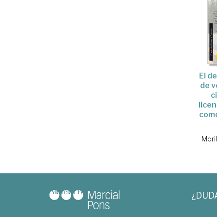
El d
de v
c
lice
come
Mori
¿DUD