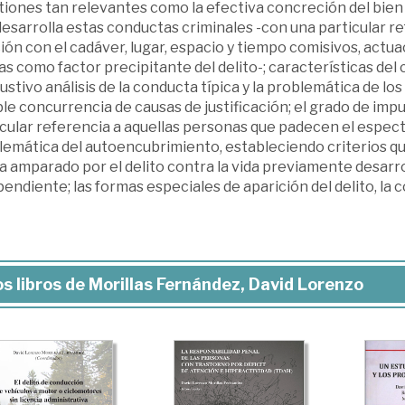
iones tan relevantes como la efectiva concreción del bien ju
esarrolla estas conductas criminales -con una particular ref
ión con el cadáver, lugar, espacio y tiempo comisivos, actua
s como factor precipitante del delito-; características del c
stivo análisis de la conducta típica y la problemática de los
le concurrencia de causas de justificación; el grado de impu
cular referencia a aquellas personas que padecen el espectro
lemática del autoencubrimiento, estableciendo criterios qu
a amparado por el delito contra la vida previamente desarr
endiente; las formas especiales de aparición del delito, la 
s libros de Morillas Fernández, David Lorenzo