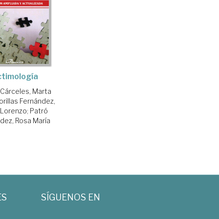
ctimología
 Cárceles, Marta
rillas Fernández,
 Lorenzo
;
Patró
dez, Rosa María
ES
SÍGUENOS EN