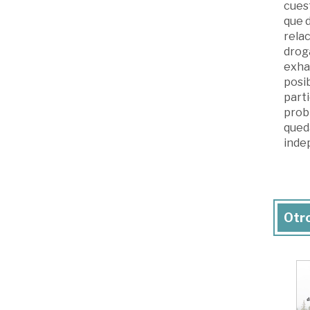
cuest
que d
relac
droga
exhau
posib
parti
prob
qued
indep
Otro