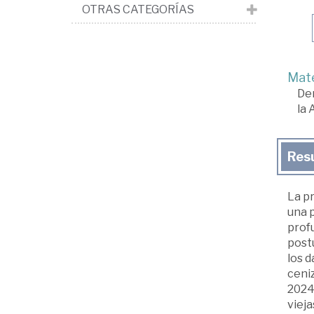
OTRAS CATEGORÍAS
Mate
De
la 
Res
La pr
una p
profu
postu
los 
ceniz
2024)
vieja