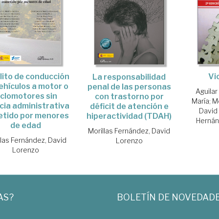
Vi
elito de conducción
La responsabilidad
ehículos a motor o
penal de las personas
Aguilar
iclomotores sin
con trastorno por
María
;
Mo
ncia administrativa
déficit de atención e
David
tido por menores
hiperactividad (TDAH)
Hernán
de edad
Morillas Fernández, David
llas Fernández, David
Lorenzo
Lorenzo
AS?
BOLETÍN DE NOVEDAD