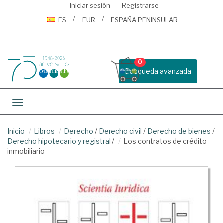
Iniciar sesión
Registrarse
ES
EUR
ESPAÑA PENINSULAR
0
Busqueda avanzada
Toggle navigation
Inicio
Libros
Derecho
/
Derecho civil
/
Derecho de bienes
/
Derecho hipotecario y registral
/
Los contratos de crédito
inmobiliario