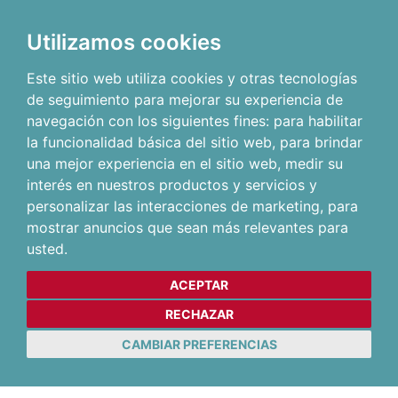
Utilizamos cookies
Este sitio web utiliza cookies y otras tecnologías
de seguimiento para mejorar su experiencia de
navegación con los siguientes fines:
para habilitar
la funcionalidad básica del sitio web
,
para brindar
una mejor experiencia en el sitio web
,
medir su
interés en nuestros productos y servicios y
personalizar las interacciones de marketing
,
para
mostrar anuncios que sean más relevantes para
usted
.
ACEPTAR
RECHAZAR
CAMBIAR PREFERENCIAS