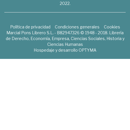
2022.
Política de privacidad
Condiciones generales
Cookies
Marcial Pons Librero S.L. - B82947326 © 1948 - 2018. Librería
de Derecho, Economía, Empresa, Ciencias Sociales, Historia y
Ciencias Humanas
Hospedaje y desarrollo
OPTYMA