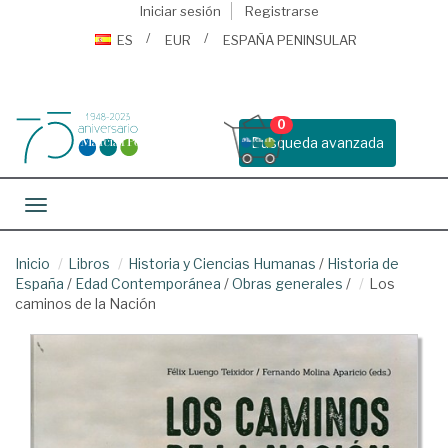
Iniciar sesión
Registrarse
ES
EUR
ESPAÑA PENINSULAR
0
Busqueda avanzada
Toggle navigation
Inicio
Libros
Historia y Ciencias Humanas
/
Historia de
España
/
Edad Contemporánea
/
Obras generales
/
Los
caminos de la Nación