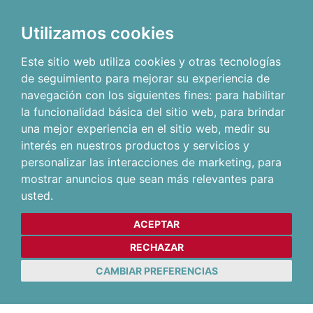
Utilizamos cookies
Este sitio web utiliza cookies y otras tecnologías
de seguimiento para mejorar su experiencia de
navegación con los siguientes fines:
para habilitar
la funcionalidad básica del sitio web
,
para brindar
una mejor experiencia en el sitio web
,
medir su
interés en nuestros productos y servicios y
personalizar las interacciones de marketing
,
para
mostrar anuncios que sean más relevantes para
usted
.
ACEPTAR
RECHAZAR
CAMBIAR PREFERENCIAS