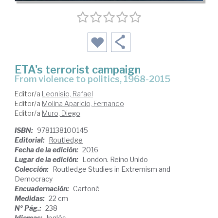
ETA's terrorist campaign
from violence to politics, 1968-2015
Editor/a
Leonisio, Rafael
Editor/a
Molina Aparicio, Fernando
Editor/a
Muro, Diego
ISBN:
9781138100145
Editorial:
Routledge
Fecha de la edición:
2016
Lugar de la edición:
London. Reino Unido
Colección:
Routledge Studies in Extremism and
Democracy
Encuadernación:
Cartoné
Medidas:
22 cm
Nº Pág.:
238
Idiomas:
Inglés