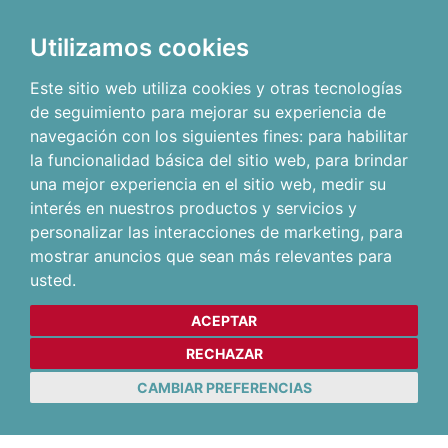
Utilizamos cookies
Este sitio web utiliza cookies y otras tecnologías
de seguimiento para mejorar su experiencia de
navegación con los siguientes fines:
para habilitar
la funcionalidad básica del sitio web
,
para brindar
una mejor experiencia en el sitio web
,
medir su
interés en nuestros productos y servicios y
personalizar las interacciones de marketing
,
para
mostrar anuncios que sean más relevantes para
usted
.
ACEPTAR
RECHAZAR
CAMBIAR PREFERENCIAS