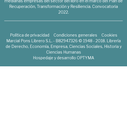
medianas empresas del sector del libro en el marco del Plan de
Recuperación, Transformación y Resiliencia. Convocatoria
2022.
Política de privacidad
Condiciones generales
Cookies
Marcial Pons Librero S.L. - B82947326 © 1948 - 2018. Librería
de Derecho, Economía, Empresa, Ciencias Sociales, Historia y
Ciencias Humanas
Hospedaje y desarrollo
OPTYMA