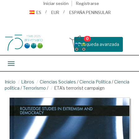
Iniciar sesión
Registrarse
ES
EUR
ESPAÑA PENINSULAR
0
Busqueda avanzada
Toggle navigation
Inicio
Libros
Ciencias Sociales
/
Ciencia Política
/
Ciencia
política
/
Terrorismo
/
ETA's terrorist campaign