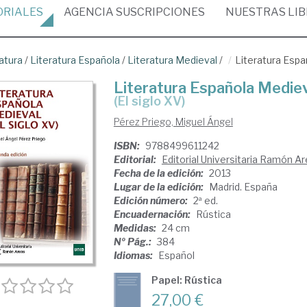
ORIALES
AGENCIA
SUSCRIPCIONES
NUESTRAS
LI
atura
/
Literatura Española
/
Literatura Medieval
/
Literatura Espa
Literatura Española Medie
(el siglo XV)
Pérez Priego, Miguel Ángel
ISBN:
9788499611242
Editorial:
Editorial Universitaria Ramón A
Fecha de la edición:
2013
Lugar de la edición:
Madrid. España
Edición número:
2ª ed.
Encuadernación:
Rústica
Medidas:
24 cm
Nº Pág.:
384
Idiomas:
Español
Papel: Rústica
27,00 €