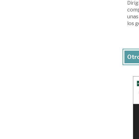
Dirig
compl
unas 
los g
Otro