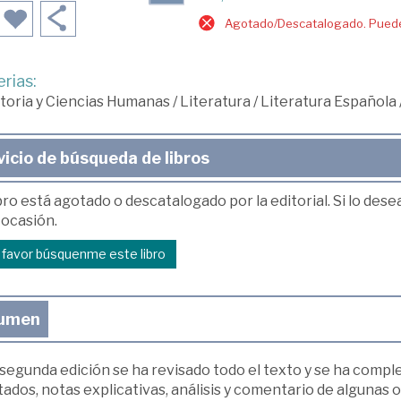
Agotado/Descatalogado. Puede 
rias:
toria y Ciencias Humanas
/
Literatura
/
Literatura Española
vicio de búsqueda de libros
bro está agotado o descatalogado por la editorial. Si lo des
 ocasión.
r favor búsquenme este libro
umen
 segunda edición se ha revisado todo el texto y se ha comp
ados, notas explicativas, análisis y comentario de algunas 