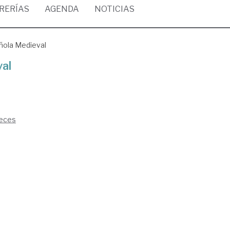
BRERÍAS
AGENDA
NOTICIAS
ñola Medieval
val
reces