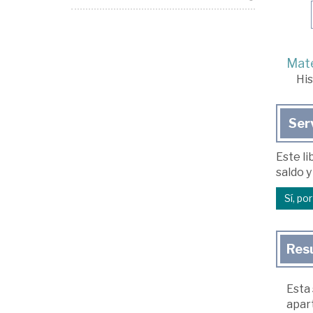
Mate
His
Ser
Este li
saldo y
Sí, po
Res
Esta
apart