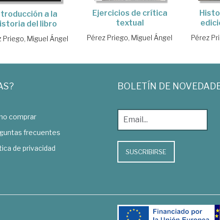
Histo
Ejercicios de crítica
ntroducción a la
edic
textual
istoria del libro
Pérez Pr
Pérez Priego, Miguel Ángel
 Priego, Miguel Ángel
AS?
BOLETÍN DE NOVEDAD
o comprar
guntas frecuentes
tica de privacidad
SUSCRIBIRSE