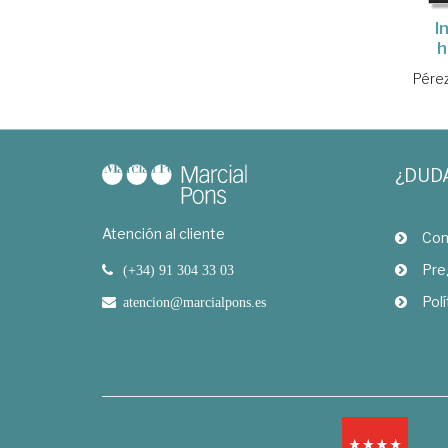
I
h
Pérez
¿DUD
Atención al cliente
Com
Pre
(+34) 91 304 33 03
Polí
atencion@marcialpons.es